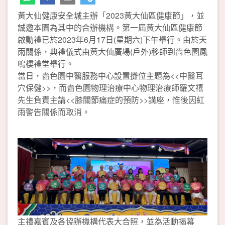
黃大仙健康安全城主辦「2023黃大仙區健康節」，並
誠邀本園為其中的合辦機構。第一屆黃大仙區健康節
啟動禮已於2023年6月17日(星期六)下午舉行。由於天
雨關係，典禮儀式由黃大仙廣場(戶外)移師到嗇色園鳳
鳴樓禮堂舉行。
當日，嗇色園中醫服務中心設置攤位主題為<<中醫耳
穴保健>>，而嗇色園物理治療中心物理治療師羅文禧
先生負責主講<<膝關節痛症的預防>>講座，惟後因紅
雨警告關係而取消。
主禮嘉賓及各協辦機構代表大合照，並為活動揭幕