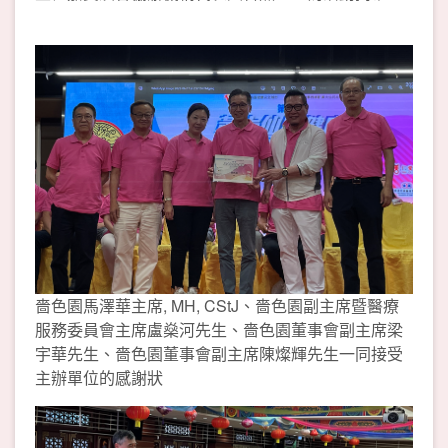
嗇色園馬澤華主席, MH, CStJ、嗇色園副主席暨醫療
服務委員會主席盧燊河先生、嗇色園董事會副主席梁
宇華先生、嗇色園董事會副主席陳燦輝先生一同接受
主辦單位的感謝狀