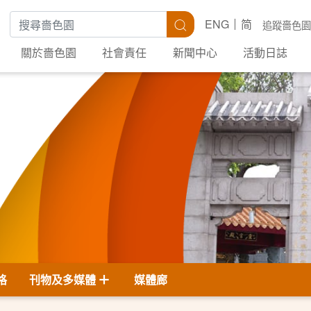
搜尋關鍵字
搜尋
ENG
简
追蹤嗇色園
關於嗇色園
社會責任
新聞中心
活動日誌
格
刊物及多媒體
媒體廊