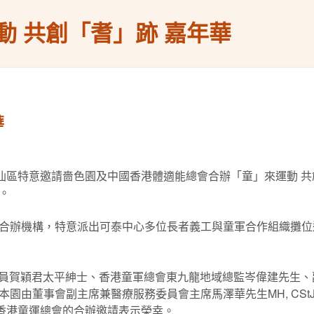
動 共創「耆」跡 嘉年華
華
大仙區特意邀請嗇色園及中國香港體適能總會合辦「童」來運動 
。
合辦機構，特意派出可泰中心多位長者義工與童軍合作組織攤位
務專員賀穎君太平紳士、香港童軍總會東九龍地域總監岑偉建先生
園由董事會副主席兼醫療服務委員會主席馬澤華先生MH, CS
獲香港童運總會的合辦邀請表示榮幸。