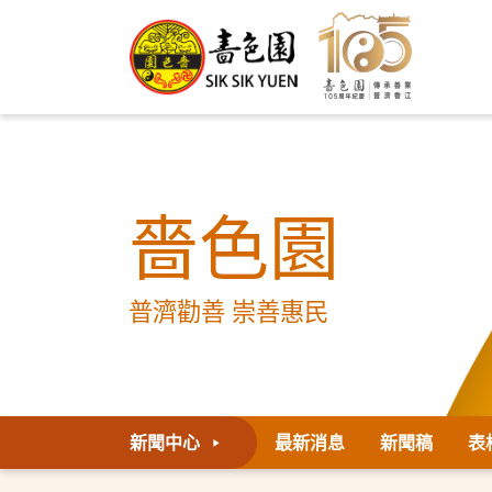
嗇色園
普濟勸善 崇善惠民
新聞中心
最新消息
新聞稿
表