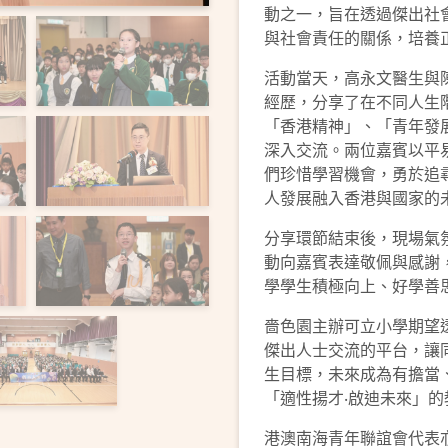
動之一，旨在透過傑出社
與社會責任的關係，培養
活動當天，高永文醫生與
經歷，分享了在不同人生
「香港精神」、「青年發
深入交流。兩位嘉賓以平
們珍惜學習機會，勇於追
人發展融入香港與國家的
分享環節結束後，現場氣
動向嘉賓表達敬佩與感謝
學學生積極向上、好學善
嗇色園主辦可立小學期望
傑出人士交流的平台，讓
生目標，未來成為有擔當
「適性揚才‧啟迪未來」的
港澳南海青年聯誼會代表