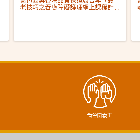
嗇色園與香港品質保證局合辦「護
老技巧之吞嚥障礙護理網上課程計
劃」結業禮圓滿舉行
嗇色園義工