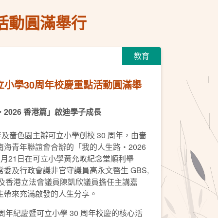
點活動圓滿舉行
教育
立小學30周年校慶重點活動圓滿舉
2026 香港篇」啟迪學子成長
年及嗇色園主辦可立小學創校 30 周年，由嗇
海青年聯誼會合辦的「我的人生路・2026
月21日在可立小學黃允畋紀念堂順利舉
委及行政會議非官守議員高永文醫生 GBS,
委及香港立法會議員陳凱欣議員擔任主講嘉
生帶來充滿啟發的人生分享。
 周年紀慶暨可立小學 30 周年校慶的核心活