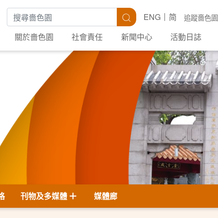
搜尋關鍵字
搜尋
ENG
简
追蹤嗇色園
關於嗇色園
社會責任
新聞中心
活動日誌
格
刊物及多媒體
媒體廊