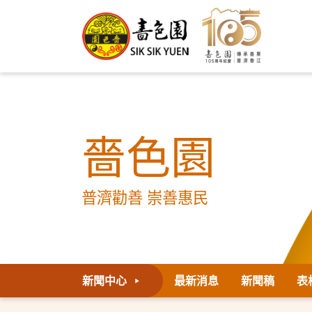
嗇色園
普濟勸善 崇善惠民
新聞中心
最新消息
新聞稿
表