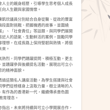
會人士的親身經歷，引導學生思考個人成長
正向人生觀與家國情懷。
陳凱欣議員分別結合自身從醫、從政的豐富
階段面對挑戰、把握機遇的故事，並圍繞
展」、「社會責任」等話題，與同學們展開
易近人的語氣、生動鲜活的案例，鼓勵同學
尋理想，在成長路上保持堅韌與熱情，將個
未來。
氛熱烈，同學們踴躍提問、積極互動，更主
，並踴躍參與後續提名活動，展現出可立小
思的精神面貌。
透過這類名人講座活動，為學生搭建與社會
同學們從榜樣身上汲取力量，樹立清晰的人
、有作為的香港新一代，繼續傳承嗇色園
教育理念。
亦指出，未來將持續與可立小學開展合作，