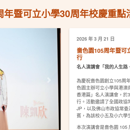
5周年暨可立小學30周年校慶重
2026 年 3 月 21 日
嗇色園105周年暨可
行
名人演講會「我的人生路・
為慶祝嗇色園創立105周
下一頁
色園主辦可立小學與港澳南
香港篇」名人演講會，於3
行。活動邀請了全國政協常
JP，以及佛山市政協常
賓，為該校小五及小六學
本次演講會是嗇色園 105