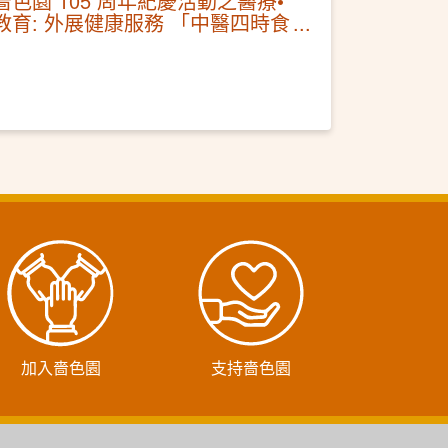
嗇色園 105 周年紀慶活動之醫療•
教育: 外展健康服務 「中醫四時食
療講座及穴位按摩體驗」
加入嗇色園
支持嗇色園