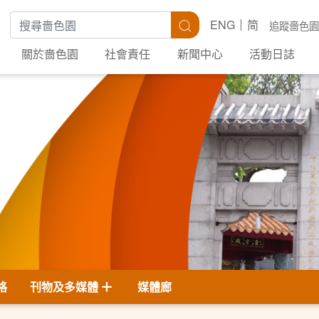
搜尋關鍵字
搜尋
ENG
简
追蹤嗇色園
關於嗇色園
社會責任
新聞中心
活動日誌
格
刊物及多媒體
媒體廊