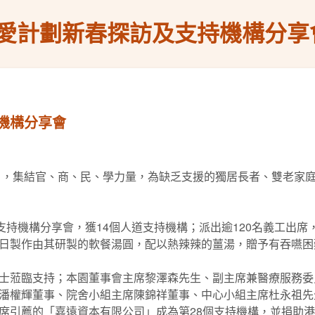
愛計劃新春探訪及支持機構分享
機構分享會
劃」，集結官、商、民、學力量，為缺乏支援的獨居長者、雙老家
支持機構分享會，獲14個人道支持機構；派出逾120名義工出席
日製作由其研製的軟餐湯圓，配以熱辣辣的薑湯，贈予有吞嚥困
蒞臨支持；本園董事會主席黎澤森先生、副主席兼醫療服務委員會
潘權輝董事、院舍小組主席陳錦祥董事、中心小組主席杜永祖先
引薦的「嘉遠資本有限公司」成為第28個支持機構，並捐助港幣