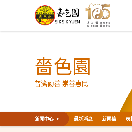
嗇色園
普濟勸善 崇善惠民
新聞中心
最新消息
新聞稿
表