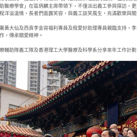
助醫療學會」在區炳麟主席帶領下，不僅派出義工參與探訪，更捐助
程洋溢溫情，長者們面露笑容，與義工談笑風生，充滿歡樂與關
署黃大仙及西貢李金容福利專員及程愛好助理專員親臨支持，李
作，傳承關愛精神。
療輔助隊義工隊及香港理工大學醫療及科學系分享來年工作計劃