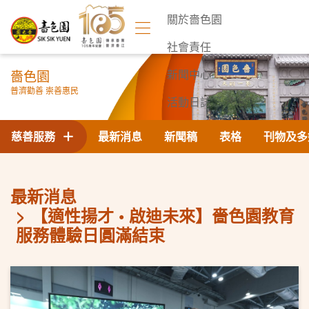
關於嗇色園
社會責任
嗇色園
新聞中心
普濟勸善 崇善惠民
活動日誌
聯絡我們
慈善服務
最新消息
新聞稿
表格
刊物及多
最新消息
【適性揚才 • 啟迪未來】嗇色園教育
服務體驗日圓滿結束