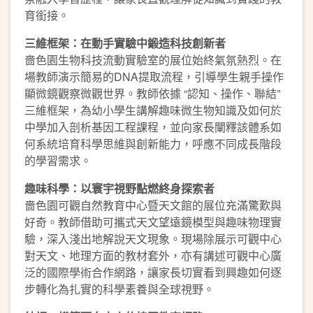
育銜接。
三維框架：在動手實驗中鍛造科技創新者
嗇色園生物科技流動實驗室的展位始終氣氛熱烈。在
場教師演示簡易的DNA提取流程，引導學生親手操作
顯微鏡觀察微觀世界。教師依據 “認知、操作、聯結”
三維框架，為幼小學生講解趣味微生物知識及如何於
中學加入剖析基因工程課程，並向家長闡釋該體系如
何系統培育科學思維與創新能力，呼應不同成長階段
的學習需求。
趣味科學：以寰宇視野點燃終身探索者
嗇色園可觀自然教育中心暨天文館的展位充滿驚歎與
好奇。教師借助可攜式天文望遠鏡模型與趣味物理實
驗，深入淺出地解說天文現象。現場除展示可觀中心
對天文、地理方面的教材套外，亦有講述可觀中心廣
泛的國際學術合作網路，讓家長切實看到興趣如何逐
步轉化為扎實的科學素養與全球視野。