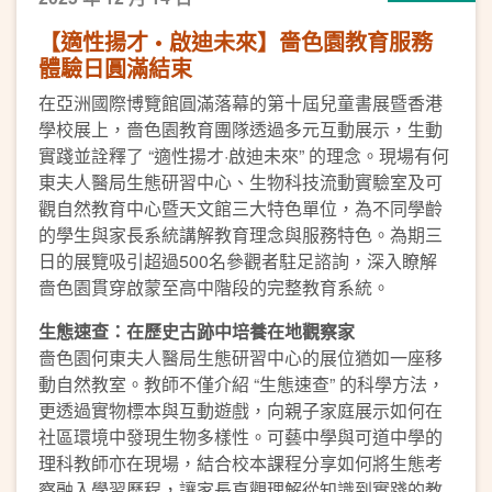
【適性揚才 • 啟迪未來】嗇色園教育服務
體驗日圓滿結束
在亞洲國際博覽館圓滿落幕的第十屆兒童書展暨香港
學校展上，嗇色園教育團隊透過多元互動展示，生動
實踐並詮釋了 “適性揚才·啟迪未來” 的理念。現場有何
東夫人醫局生態研習中心、生物科技流動實驗室及可
觀自然教育中心暨天文館三大特色單位，為不同學齡
的學生與家長系統講解教育理念與服務特色。為期三
日的展覽吸引超過500名參觀者駐足諮詢，深入瞭解
嗇色園貫穿啟蒙至高中階段的完整教育系統。
生態速查：在歷史古跡中培養在地觀察家
嗇色園何東夫人醫局生態研習中心的展位猶如一座移
動自然教室。教師不僅介紹 “生態速查” 的科學方法，
更透過實物標本與互動遊戲，向親子家庭展示如何在
社區環境中發現生物多樣性。可藝中學與可道中學的
理科教師亦在現場，結合校本課程分享如何將生態考
察融入學習歷程，讓家長直觀理解從知識到實踐的教