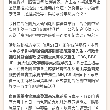
員會將以「贈醫百年 恩澤萬家」為主題，舉辦連串社
區健康推廣活動，包括義診問症、針灸義診、專題健
康講座、巡迴展覽等，與坊眾分享紀慶喜悅。
今日在嗇色園黃大仙祠鳳鳴樓禮堂舉行「嗇色園中醫
贈醫施藥一百周年紀慶啟動禮」，公佈紀慶活動，以
及為「嗇色園中醫贈醫施藥一百周年紀念碑」揭幕。
活動啟動禮於今天（6月21日）正午12時舉行，本園
有幸邀請到
中聯辦協調部副部長陳澤濤先生
、
行政會
議成員暨全國政協常務委員高永文醫生
, GBS, BBS,
JP
、
黃大仙民政事務專員胡鉅華先生
, JP
擔任主禮嘉
賓。在
嗇色園董事會主席黎澤森先生
及
副主席暨醫療
服務委員會主席馬澤華先生
, MH, CStJ
陪同下，眾嘉
賓一同主持紀念碑揭幕禮，正式啟動嗇色園中醫贈醫
施藥一百周年紀慶連串活動。
嗇色園董事會主席黎澤森先生
致辭時表示，1924年農
曆六月十九日，嗇色園於九龍城外西貢道設立「贈醫
施藥局」，即「中藥局」前身，以黃大仙師寶訓「普