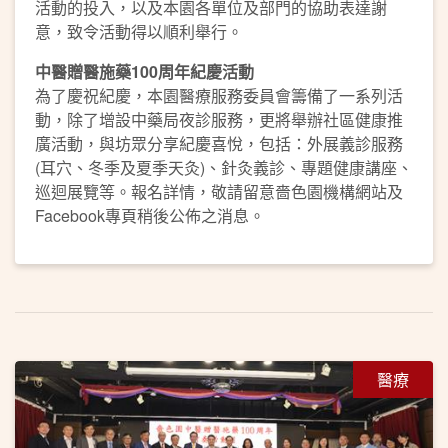
活動的投入，以及本園各單位及部門的協助表達謝
意，致令活動得以順利舉行。
中醫贈醫施藥
100
周年紀慶活動
為了慶祝紀慶，本園醫療服務委員會籌備了一系列活
動，除了增設中藥局夜診服務，更將舉辦社區健康推
廣活動，與坊眾分享紀慶喜悅，包括：外展義診服務
(耳穴、冬季及夏季天灸)、針灸義診、專題健康講座、
巡迴展覽等。報名詳情，敬請留意嗇色園機構網站及
Facebook專頁稍後公佈之消息。
醫療