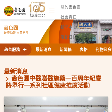
關於嗇色園
社會責任
嗇色園
新聞中心
普濟勸善 崇善惠民
活動日誌
聯絡我們
慈善服務
最新消息
新聞稿
表格
刊物及多
最新消息
嗇色園中醫贈醫施藥一百周年紀慶
將舉行一系列社區健康推廣活動