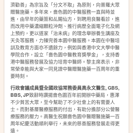
濟勸善」為宗旨及「分文不取」為原則，向普羅大眾
贈醫施藥。多年來，嗇色園的中醫服務一直與時並
進，由早年的藥簽和乩賜仙方，到聘用良醫看診，進
而改用中藥濃縮顆粒沖劑、推行病歷全面電子化及網
上預約，更以道家「治未病」的理念舉辦養生講座及
天灸等服務，力臻完善本園中醫服務。本園在中醫培
訓及教育方面亦不遺餘力，例如與香港中文大學中醫
學院合作，設立「嗇色園中醫教育獎學金」，支持香
港中醫服務發展及協力培育中醫師。黎主席表示，非
常榮幸能與大家一同見證中醫贈醫施藥一百周年的重
要時刻。
行政會議成員暨全國政協常務委員高永文醫生
, GBS,
BBS, JP
致辭時讚揚嗇色園百年前開辦中藥局，惠澤
不少貧苦大眾，至今幫助了不少社會上的有需要人
士。而對基層醫療服務的付出，有助分擔部分公營醫
療服務的壓力。高醫生祝願嗇色園中醫贈醫施藥一百
周年紀慶活動順利舉行，未來的慈善服務發展走得更
遠。