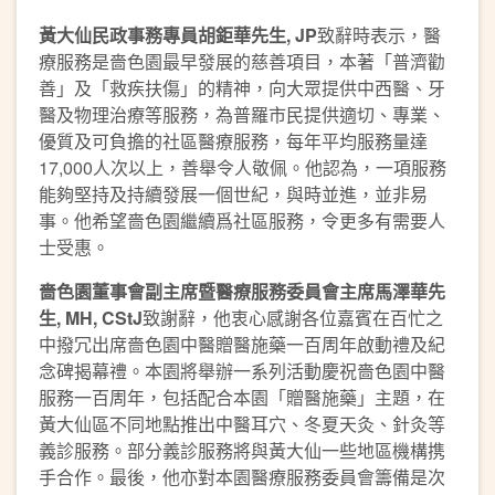
黃大仙民政事務專員胡鉅華先生
, JP
致辭時表示，醫
療服務是嗇色園最早發展的慈善項目，本著「普濟勸
善」及「救疾扶傷」的精神，向大眾提供中西醫、牙
醫及物理治療等服務，為普羅市民提供適切、專業、
優質及可負擔的社區醫療服務，每年平均服務量達
17,000人次以上，善舉令人敬佩。他認為，一項服務
能夠堅持及持續發展一個世紀，與時並進，並非易
事。他希望嗇色園繼續爲社區服務，令更多有需要人
士受惠。
嗇色園董事會副主席暨醫療服務委員會主席馬澤華先
生
, MH, CStJ
致謝辭，他衷心感謝各位嘉賓在百忙之
中撥冗出席嗇色園中醫贈醫施藥一百周年啟動禮及紀
念碑揭幕禮。本園將舉辦一系列活動慶祝嗇色園中醫
服務一百周年，包括配合本園「贈醫施藥」主題，在
黃大仙區不同地點推出中醫耳穴、冬夏天灸、針灸等
義診服務。部分義診服務將與黃大仙一些地區機構携
手合作。最後，他亦對本園醫療服務委員會籌備是次