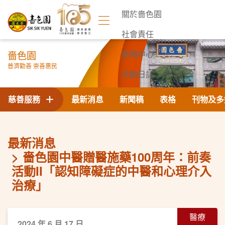
關於嗇色園
社會責任
嗇色園
新聞中心
普濟勸善 崇善惠民
活動日誌
聯絡我們
慈善服務
最新消息
新聞稿
表格
刊物及多
最新消息
嗇色園中醫贈醫施藥100周年：前奏
活動II「認知障礙症的中醫和心理介入
治療」
醫療
2024 年 6 月 17 日