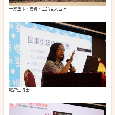
一眾董事、嘉賓、主講者大合照
羅錦注博士