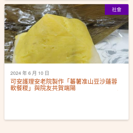
社會
2024 年 6 月 10 日
可安護理安老院製作「蕃薯准山豆沙蓮蓉
軟餐糉」與院友共賀端陽