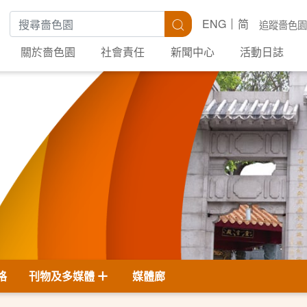
搜尋關鍵字
搜尋
ENG
简
追蹤嗇色園
關於嗇色園
社會責任
新聞中心
活動日誌
格
刊物及多媒體
媒體廊