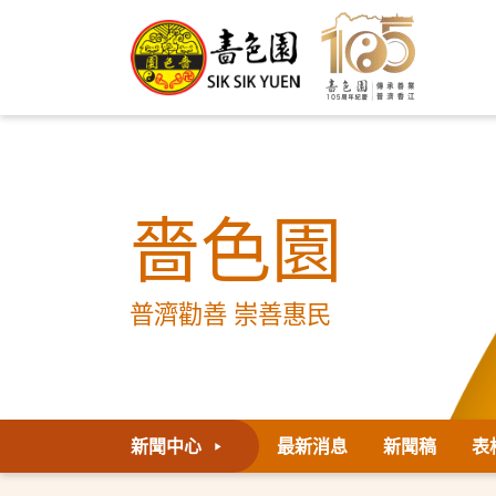
嗇色園
普濟勸善 崇善惠民
新聞中心
最新消息
新聞稿
表