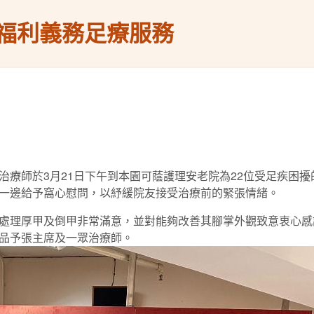
福利義務足療服務
治療師於3月21日下午到本園可蔭護理安老院為22位受足疾困
一邊給予窩心慰問，以紓緩院友接受治療前的緊張情緒。
處理厚甲及倒甲非常滿意，並對能夠改善其腳掌外觀致意衷心感
品予張主席及一眾治療師。