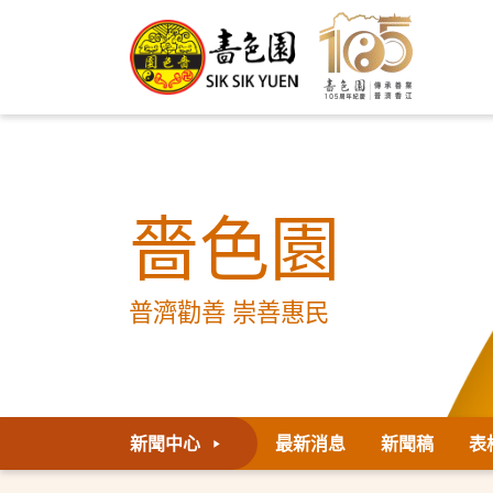
嗇色園
普濟勸善 崇善惠民
新聞中心
最新消息
新聞稿
表