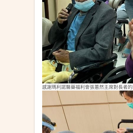
感謝瑪利諾醫藥福利會張蕙然主席對長者的