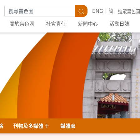
搜尋關鍵字
搜尋
ENG
简
追蹤嗇色園
關於嗇色園
社會責任
新聞中心
活動日誌
格
刊物及多媒體
媒體廊