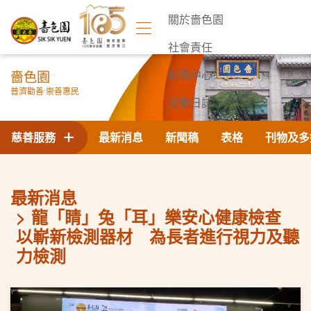
關於嗇色園
社會責任
嗇色園
新聞中心
普濟勸善 崇善惠民
活動日誌
聯絡我們
慈善服務
最新消息
新聞稿
表格
刊物及多
最新消息
龍「睛」兔「耳」樂安心健康檢查
以嶄新檢測器材 為長者進行視力及聽
力檢測