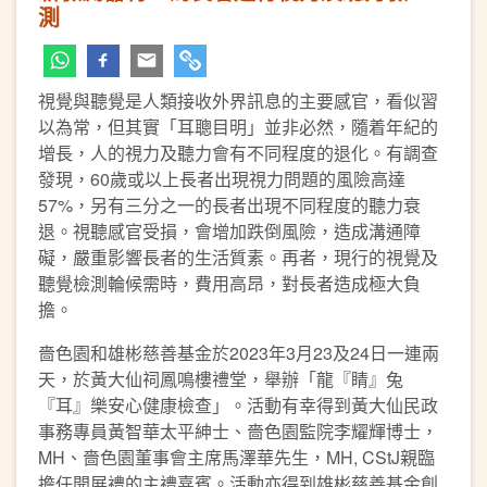
測
視覺與聽覺是人類接收外界訊息的主要感官，看似習
以為常，但其實「耳聰目明」並非必然，隨着年紀的
增長，人的視力及聽力會有不同程度的退化。有調查
發現，60歲或以上長者出現視力問題的風險高達
57%，另有三分之一的長者出現不同程度的聽力衰
退。視聽感官受損，會增加跌倒風險，造成溝通障
礙，嚴重影響長者的生活質素。再者，現行的視覺及
聽覺檢測輪候需時，費用高昂，對長者造成極大負
擔。
嗇色園和雄彬慈善基金於2023年3月23及24日一連兩
天，於黃大仙祠鳳鳴樓禮堂，舉辦「龍『睛』兔
『耳』樂安心健康檢查」。活動有幸得到黃大仙民政
事務專員黃智華太平紳士、嗇色園監院李耀輝博士，
MH、嗇色園董事會主席馬澤華先生，MH, CStJ親臨
擔任開展禮的主禮嘉賓。活動亦得到雄彬慈善基金創