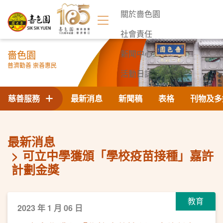
關於嗇色園
社會責任
嗇色園
新聞中心
普濟勸善 崇善惠民
活動日誌
聯絡我們
慈善服務
最新消息
新聞稿
表格
刊物及多
最新消息
可立中學獲頒「學校疫苗接種」嘉許
計劃金獎
教育
2023 年 1 月 06 日