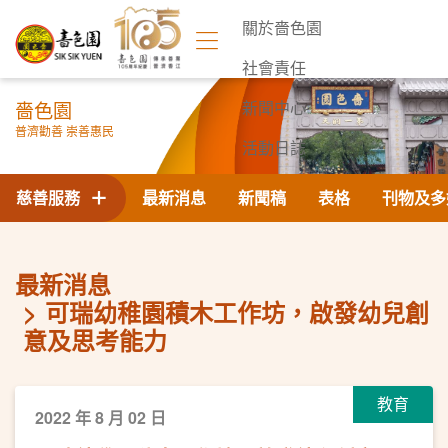
關於嗇色園
社會責任
嗇色園
新聞中心
普濟勸善 崇善惠民
活動日誌
聯絡我們
慈善服務
最新消息
新聞稿
表格
刊物及多
最新消息
可瑞幼稚園積木工作坊，啟發幼兒創
意及思考能力
教育
2022 年 8 月 02 日