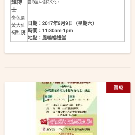
輝博
富的星斗信仰文化。
士
嗇色園
日期：2017年9月9日（星期六）
黃大仙
時間：11:30am-1pm
祠監院
地點：鳳鳴樓禮堂
醫療