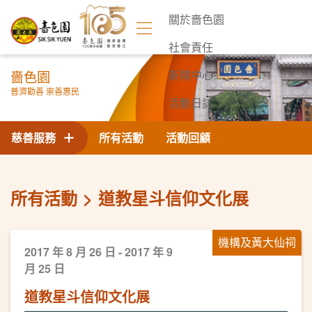
關於嗇色園
社會責任
嗇色園
新聞中心
普濟勸善 崇善惠民
活動日誌
聯絡我們
慈善服務
所有活動
活動回顧
所有活動
道教星斗信仰文化展
機構及黃大仙祠
2017 年 8 月 26 日 - 2017 年 9
月 25 日
道教星斗信仰文化展