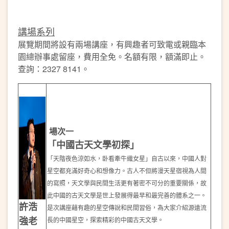
講場系列
展覽期間將設有兩場講座，有興趣者可致電或親臨本
園總辦事處留座，費用全免。名額有限，額滿即止。
查詢：2327 8141。
場次一
「中國古天文學初探」
「天階夜色涼如水，卧看牽牛織女星」自古以來，中國人對
星空都充滿好奇心和想像力。古人不但將漫天星宿視為人間
的寫照，天文學與民間生活更有著密不可分的重要關係，故
此中國的古天文學是世上發展得最早和最完善的體系之一。
許浩
是次講座藉有趣的星空傳說和民間習俗，為大家介紹源遠流
強老
長的中國星空，探索精彩的中國古天文學。