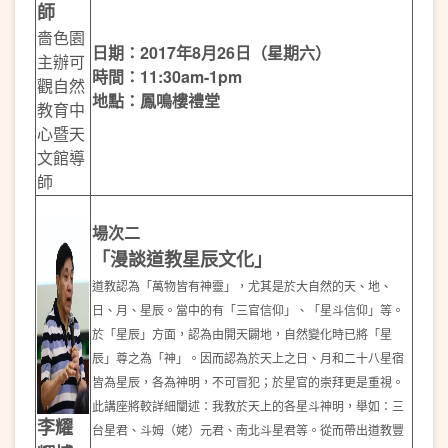
師
嗇色園
日期：2017年8月26日（星期六）
主辦可
時間：11:30am-1pm
觀自然
地點：鳳鳴樓禮堂
教育中
心暨天
文館導
師
場次二
「漫談道教星辰文化」
道教認為「萬物皆有神靈」，尤其是於大自然的天、地、
日、月、星辰。當中的有「三官信仰」、「星斗信仰」等。
於「星辰」方面，認為由開天闢地，自然變化時已將「星
辰」尊之為「神」。因而認為於天上之日、月和二十八星宿
皆為星辰，各為神明，不可冒犯；於星官的崇拜更是重視。
此講座將較詳細闡述：我教於天上的各星斗神明，舉如：三
李耀
台星君、斗姆（姥）元君、南北斗星君等。從而帶出道教豐