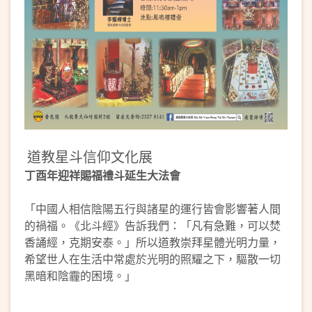
道教星斗信仰文化展
丁酉年迎祥賜福禮斗延生大法會
「中國人相信陰陽五行與諸星的運行皆會影響著人間
的禍福。《北斗經》告訴我們：「凡有急難，可以焚
香誦經，克期安泰。」所以道教崇拜星體光明力量，
希望世人在生活中常處於光明的照耀之下，驅散一切
黑暗和陰霾的困境。」