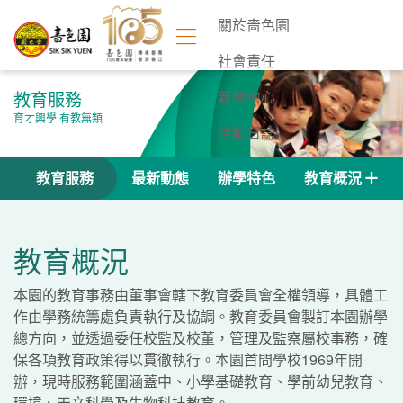
關於嗇色園
社會責任
教育服務
新聞中心
育才興學 有教無類
活動日誌
聯絡我們
教育服務
最新動態
辦學特色
教育概況
教育概況
本園的教育事務由董事會轄下教育委員會全權領導，具體工
作由學務統籌處負責執行及協調。教育委員會製訂本園辦學
總方向，並透過委任校監及校董，管理及監察屬校事務，確
保各項教育政策得以貫徹執行。本園首間學校1969年開
辦，現時服務範圍涵蓋中、小學基礎教育、學前幼兒教育、
環境、天文科學及生物科技教育。