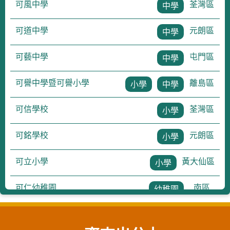
可風中學
荃灣區
中學
可道中學
元朗區
中學
可藝中學
屯門區
中學
可譽中學暨可譽小學
離島區
小學
中學
可信學校
荃灣區
小學
可銘學校
元朗區
小學
可立小學
黃大仙區
小學
可仁幼稚園
南區
幼稚園
可德幼稚園及可德幼兒中心
黃大仙區
幼稚園