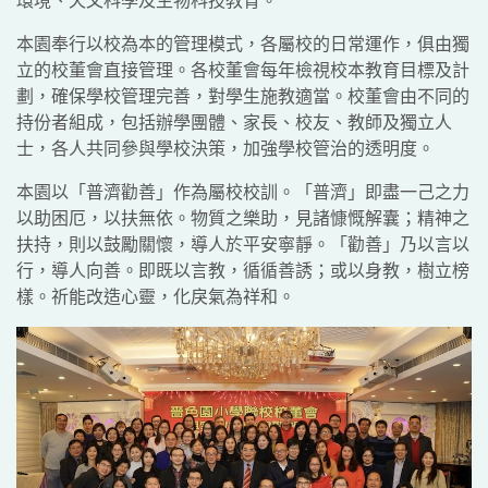
本園奉行以校為本的管理模式，各屬校的日常運作，俱由獨
立的校董會直接管理。各校董會每年檢視校本教育目標及計
劃，確保學校管理完善，對學生施教適當。校董會由不同的
持份者組成，包括辦學團體、家長、校友、教師及獨立人
士，各人共同參與學校決策，加強學校管治的透明度。
本園以「普濟勸善」作為屬校校訓。「普濟」即盡一己之力
以助困厄，以扶無依。物質之樂助，見諸慷慨解囊；精神之
扶持，則以鼓勵關懷，導人於平安寧靜。「勸善」乃以言以
行，導人向善。即既以言教，循循善誘；或以身教，樹立榜
樣。祈能改造心靈，化戾氣為祥和。