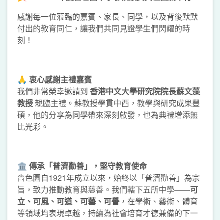
感謝每一位蒞臨的嘉賓、家長、同學，以及背後默默
付出的教育同仁，讓我們共同見證學生們閃耀的時
刻！
🙏
衷心感謝主禮嘉賓
我們非常榮幸邀請到
香港中文大學研究院院長蘇文藻
教授
親臨主禮。蘇教授學貫中西，教學與研究成果豐
碩，他的分享為同學帶來深刻啟發，也為典禮增添無
比光彩。
🏛️
傳承「普濟勸善」，堅守教育使命
嗇色園自1921年成立以來，始終以「普濟勸善」為宗
旨，致力推動教育與慈善。我們轄下五所中學——
可
立、可風、可道、可藝、可譽
，在學術、藝術、體育
等領域均表現卓越，持續為社會培育才德兼備的下一