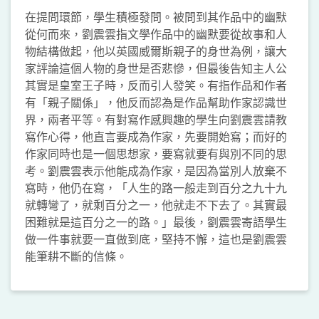
在提問環節，學生積極發問。被問到其作品中的幽默
從何而來，劉震雲指文學作品中的幽默要從故事和人
物結構做起，他以英國威爾斯親子的身世為例，讓大
家評論這個人物的身世是否悲慘，但最後告知主人公
其實是皇室王子時，反而引人發笑。有指作品和作者
有「親子關係」，他反而認為是作品幫助作家認識世
界，兩者平等。有對寫作感興趣的學生向劉震雲請教
寫作心得，他直言要成為作家，先要開始寫；而好的
作家同時也是一個思想家，要寫就要有與別不同的思
考。劉震雲表示他能成為作家，是因為當別人放棄不
寫時，他仍在寫，「人生的路一般走到百分之九十九
就轉彎了，就剩百分之一，他就走不下去了。其實最
困難就是這百分之一的路。」最後，劉震雲寄語學生
做一件事就要一直做到底，堅持不懈，這也是劉震雲
能筆耕不斷的信條。