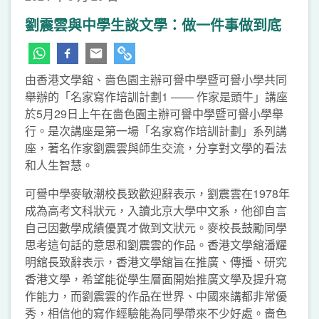
劉震雲與中學生談文學：做一件事做到底
由香港文學舘、嗇色園主辦可譽中學暨可譽小學共同
舉辦的「名家寫作培訓計劃1 —— 作家是頭牛」講座
於5月29日上午在嗇色園主辦可譽中學暨可譽小學舉
行。是次講座是第一場「名家寫作培訓計劃」系列講
座，著名作家劉震雲與師生交流，分享對文學的看法
和人生智慧。
可譽中學麥敏潮校長致歡迎辭表示，劉震雲在1978年
成為高考文科狀元，入讀北京大學中文系，他卻自言
自己因數學成績優異才做到文狀元。麥校長鼓勵同學
思考這句話的意思和劉震雲的作品。香港文學舘潘耀
明舘長致辭表示，香港文學舘旨在推廣、傳播、研究
香港文學，希望能從學生層面開始推廣文學及提升寫
作能力，而劉震雲的作品在世界、中國來講都非常優
秀，相信他的寫作經驗能為同學帶來不少好處。嗇色