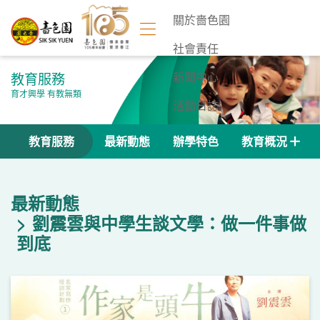
關於嗇色園
社會責任
教育服務
新聞中心
育才興學 有教無類
活動日誌
聯絡我們
教育服務
最新動態
辦學特色
教育概況
最新動態
劉震雲與中學生談文學：做一件事做
到底