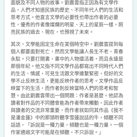
面貌及不同人物的故事。劉震雲指正因為有文學作
品，人們才知道民族的歷史、不同年代人們的生活和
思考方式。他直言文學的必要性也帶出作者的必要
性，優秀的作者像燦爛的明星、天上的星辰一樣，照
亮民族的過去、現在，也預視了未來。
其次，文學能固定生命在某個時空中。劉震雲提到每
個人都要面對死亡，然而文學能讓人長生不老、青春
永駐。只要打開書，書中的人物還活着，而且永遠是
那個年紀。他又指不同文學作品都寫出不同時代人們
的生活、情感，可見生活跟文學連繫緊密，但好的文
學不止反映生活，更能反映作者的思考。文學作品反
映當下的生活，而作者則反映當時人們的思考和智
慧。由此劉震雲帶出一個問題：作者是甚麼。他認為
讀者對作品的不同體會能為作者帶來觸動，因此作者
與讀者的交流非常重要，而作者就如同其作品《我不
是潘金蓮》中的那頭聆聽李雪蓮說話的牛，傾聽不同
話語，「訴說是一種力量，傾聽也是一種力量。一個
作家通過文字可能是在傾聽，不只訴說。」