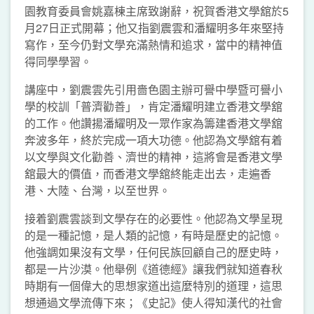
園教育委員會姚嘉棟主席致謝辭，祝賀香港文學舘於5
月27日正式開幕；他又指劉震雲和潘耀明多年來堅持
寫作，至今仍對文學充滿熱情和追求，當中的精神值
得同學學習。
講座中，劉震雲先引用嗇色園主辦可譽中學暨可譽小
學的校訓「普濟勸善」，肯定潘耀明建立香港文學舘
的工作。他讚揚潘耀明及一眾作家為籌建香港文學舘
奔波多年，終於完成一項大功德。他認為文學舘有着
以文學與文化勸善、濟世的精神，這將會是香港文學
舘最大的價值，而香港文學舘終能走出去，走遍香
港、大陸、台灣，以至世界。
接着劉震雲談到文學存在的必要性。他認為文學呈現
的是一種記憶，是人類的記憶，有時是歷史的記憶。
他強調如果沒有文學，任何民族回顧自己的歷史時，
都是一片沙漠。他舉例《道德經》讓我們就知道春秋
時期有一個偉大的思想家道出這麼特別的道理，這思
想通過文學流傳下來；《史記》使人得知漢代的社會