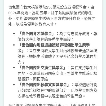
嗇色園向教大捐贈港幣250萬元設立四項獎學金，由
2024年開始，為期五年，除了勉勵成績優異的學生
外，更期望鼓勵學生透過不同方式提升自我、發展才
能，以成為優秀的教育人才。
「
嗇色園育才獎學金」
：為了有志投身教育、報
讀教大學士課程的優秀學生而設；
「嗇色園內地普通話體驗課程傑出學生獎學
金」
：旨在支持教大學生到內地修讀普通話沉浸
課程，通過生活體驗全面提升語文教學及溝通能
力；
「嗇色園傑出交換生獎學金」
：旨在支持學生到
內地、亞洲或歐洲國家交流，希望學生能藉此擴
闊視野、開拓思維；
「嗇色園傑出教學實習獎學金」
：學校體驗計劃
乃教師培訓課程中的關鍵部分，此獎學金則專為
表揚在教學實習中表現出色的學生而設。
嗇色園主席黎澤森先生致辭時表示：「香港教育大學