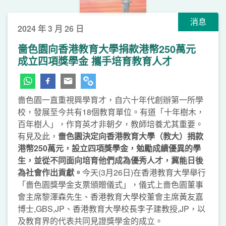
消息
2024 年 3 月 26 日
嗇色園向香港教育大學捐款港幣250萬元
成立四項獎學金 攜手培育教育人才
嗇色園一直重視興學育才，自六十年代創辦第一所學
校，發展至今共有18個教育單位。有道「十年樹木，
百年樹人」，作育英才非朝夕，教師培養尤其重要。
有見及此，
嗇色園決定向香港教育大學（教大）
捐款
港幣250萬元，設立四項獎學金，勉勵成績優異的學
生，並從不同面向培育他們成為優秀人才，冀能日後
為社會作出貢獻。
今天(3月26日)在香港教育大學舉行
「嗇色園獎學金支票頒贈儀式」，儀式上嗇色園董事
會主席黎澤森先生、香港教育大學校董會主席黃友嘉
博士,GBS,JP、香港教育大學校長李子建教授,JP，以
及教育界的代表共同見證獎學金的成立。