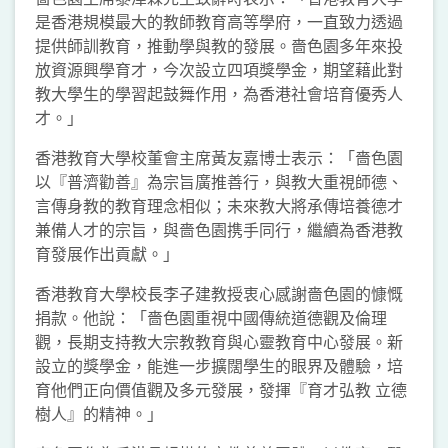
是香港規模最大的教師教育高等學府，一直致力透過
提供師訓教育，推動學與教的發展。嗇色園多年來投
放資源興學育才，今次設立四項獎學金，期望藉此對
教大學生的學習起鼓舞作用，為香港社會培育優秀人
才。」
香港教育大學校董會主席黃友嘉博士表示：「嗇色園
以『普濟勸善』為宗旨廣推善行，與教大重視師德、
言傳身教的教育理念相似；未來教大將承傳培養德才
兼備人才的宗旨，與嗇色園携手同行，繼續為香港教
育發展作出貢獻。」
香港教育大學校長李子建教授衷心感謝嗇色園的慷慨
捐款。他說：「嗇色園重視中國傳統道德觀及倫理
觀，長期支持教大宗教教育與心靈教育中心發展。新
設立的獎學金，能進一步擴闊學生的眼界及體驗，培
育他們正向價值觀及多元發展，發揮『育才弘教 立德
樹人』的精神。」