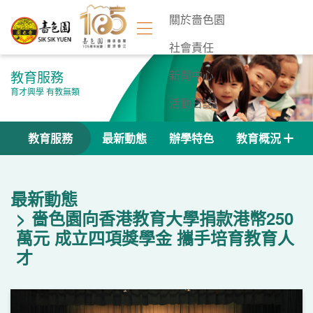
關於嗇色園
社會責任
教育服務
新聞中心
育才興學 有教無類
活動日誌
聯絡我們
教育服務
最新動態
辦學特色
教育概況
最新動態
嗇色園向香港教育大學捐款港幣250
萬元 成立四項獎學金 攜手培育教育人
才