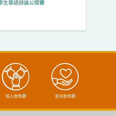
學生華語辯論公開賽
加入嗇色園
支持嗇色園