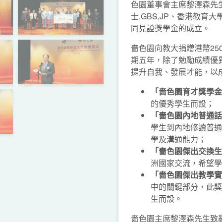
色園董事會主席黎澤森先
士,GBS,JP、香港教育
同見證獎學金的成立。
嗇色園向教大捐贈港幣25
期五年，除了勉勵成績優
提升自我、發展才能，以
「
嗇色園育才獎學金
的優秀學生而設；
「嗇色園內地普通話
學生到內地修讀普通
學及溝通能力；
「嗇色園傑出交換生
洲國家交流，希望學
「嗇色園傑出教學實
中的關鍵部分，此獎
生而設。
嗇色園主席黎澤森先生致