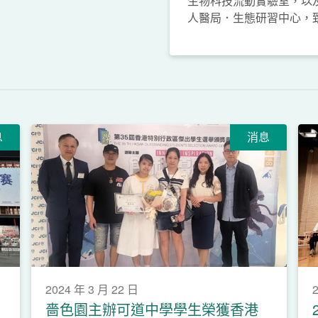
生物科技流動實驗室，以
人醫局．生態研習中心，
息
消息
2024 年 3 月 22 日
嗇色園主辦可道中學學生榮獲香港