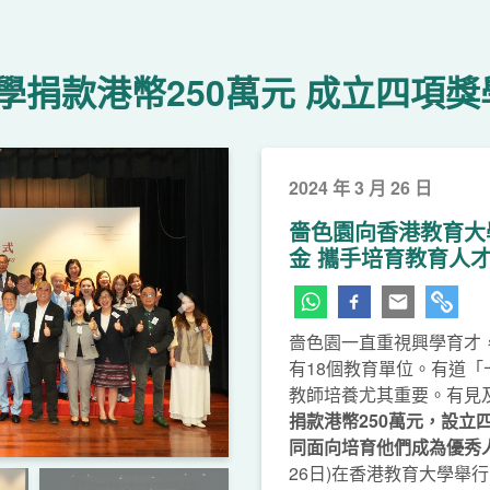
捐款港幣250萬元 成立四項獎
2024 年 3 月 26 日
嗇色園向香港教育大
金 攜手培育教育人
下一頁
嗇色園一直重視興學育才
有18個教育單位。有道
教師培養尤其重要。有見
捐款港幣250萬元，設立
同面向培育他們成為優秀
26日)在香港教育大學舉