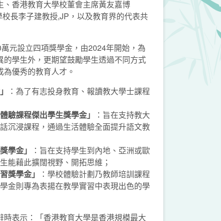
生、香港教育大學校董會主席黃友嘉博
大學校長李子建教授,JP，以及教育界的代表共
0萬元設立四項獎學金，由2024年開始，為
異的學生外，更期望鼓勵學生透過不同方式
成為優秀的教育人才。
」
：為了有志投身教育、報讀教大學士課程
體驗課程傑出學生獎學金」
：旨在支持教大
話沉浸課程，通過生活體驗全面提升語文教
獎學金」
：旨在支持學生到內地、亞洲或歐
生能藉此擴闊視野、開拓思維；
習獎學金」
：學校體驗計劃乃教師培訓課程
學金則專為表揚在教學實習中表現出色的學
辭時表示：「香港教育大學是香港規模最大