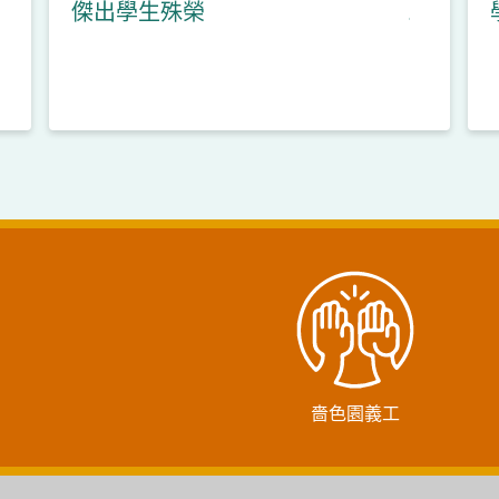
傑出學生殊榮
嗇色園義工