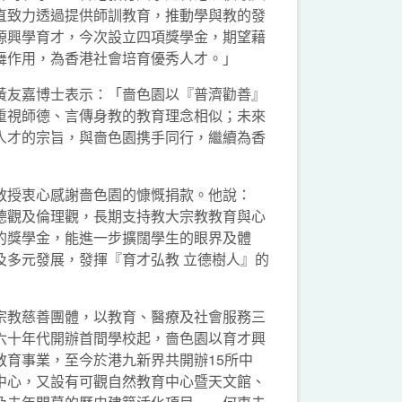
直致力透過提供師訓教育，推動學與教的發
源興學育才，今次設立四項獎學金，期望藉
舞作用，為香港社會培育優秀人才。」
黃友嘉博士表示：「嗇色園以『普濟勸善』
重視師德、言傳身教的教育理念相似；未來
人才的宗旨，與嗇色園携手同行，繼續為香
教授衷心感謝嗇色園的慷慨捐款。他說：
德觀及倫理觀，長期支持教大宗教教育與心
的獎學金，能進一步擴闊學生的眼界及體
及多元發展，發揮『育才弘教 立德樹人』的
宗教慈善團體，以教育、醫療及社會服務三
六十年代開辦首間學校起，嗇色園以育才興
教育事業，至今於港九新界共開辦15所中
中心，又設有可觀自然教育中心暨天文館、