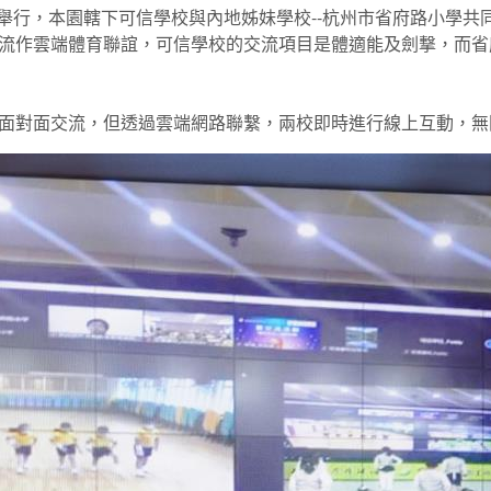
運會的舉行，本園轄下可信學校與內地姊妹學校--杭州市省府路小學
流作雲端體育聯誼，可信學校的交流項目是體適能及劍撃，而省
面對面交流，但透過雲端網路聯繫，兩校即時進行線上互動，無