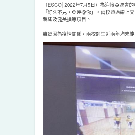
（ESCO│2022年7月5日）為迎接亞
「
好久不見，亞運@你
」
。兩校透過線上交
跳繩及健美操等項目。
雖然因為疫情關係，兩校師生近兩年均未能