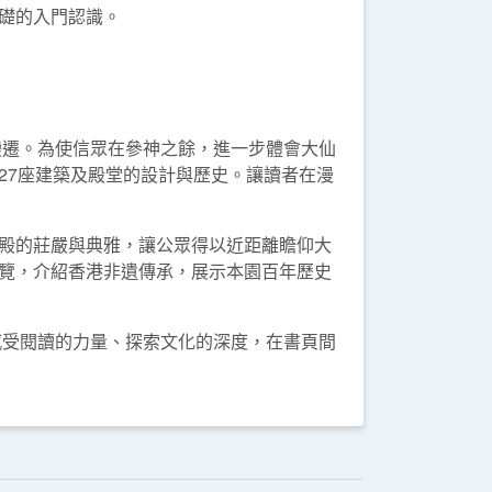
礎的入門認識。
變遷。為使信眾在參神之餘，進一步體會大仙
27座建築及殿堂的設計與歷史。讓讀者在漫
殿的莊嚴與典雅，讓公眾得以近距離瞻仰大
覽，介紹香港非遺傳承，展示本園百年歷史
感受閱讀的力量、探索文化的深度，在書頁間