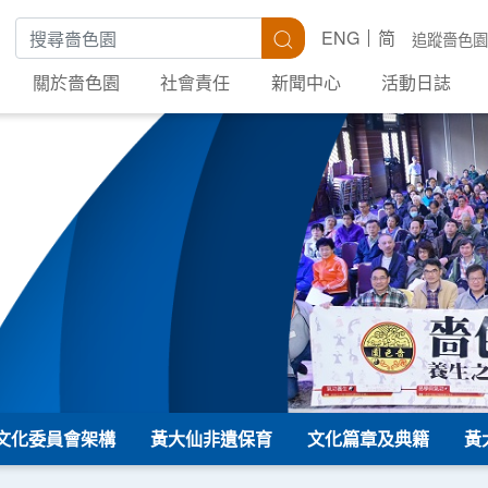
搜尋關鍵字
搜尋
ENG
简
追蹤嗇色園
關於嗇色園
社會責任
新聞中心
活動日誌
文化委員會架構
黃大仙非遺保育
文化篇章及典籍
黃