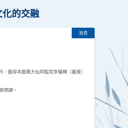
文化的交融
消息
系列，邀得本園黃大仙祠監院李耀輝（義覺）
家閱讀。