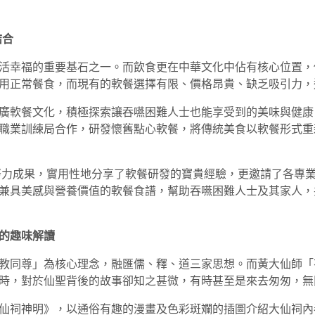
結合
活幸福的重要基石之一。而飲食更在中華文化中佔有核心位置，
用正常餐食，而現有的軟餐選擇有限、價格昂貴、缺乏吸引力，
廣軟餐文化，積極探索讓吞嚥困難人士也能享受到的美味與健康
職業訓練局合作，研發懷舊點心軟餐，將傳統美食以軟餐形式重
努力成果，實用性地分享了軟餐研發的寶貴經驗，更邀請了各專
兼具美感與營養價值的軟餐食譜，幫助吞嚥困難人士及其家人，
的趣味解讀
教同尊」為核心理念，融匯儒、釋、道三家思想。而黃大仙師「
時，對於仙聖背後的故事卻知之甚微，有時甚至是來去匆匆，無
仙祠神明》，以通俗有趣的漫畫及色彩斑斕的插圖介紹大仙祠內