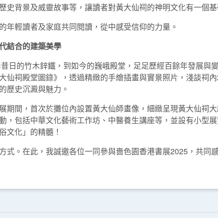
歷史背景及威靈故事等，讓讀者對黃大仙祠的神明文化有一個基
的年輕讀者及家庭共同閱讀，從中感受信仰的力量。
代結合的建築美學
築由昔日的竹木鋅鐵，到如今的巍峨殿堂，足足歷經百餘年發展與
大仙祠殿堂圖錄》，透過精緻的手繪插畫與實景照片，淺談祠內
的歷史沉澱與魅力。
展期間，首次於攤位內設置黃大仙師畫像，細緻呈現黃大仙祠大
動，包括中華文化藝術工作坊、中醫養生講座等，並設有小型展
俗文化」的精髓！
方式。在此，我誠邀各位一同參與嗇色園香港書展2025，共同