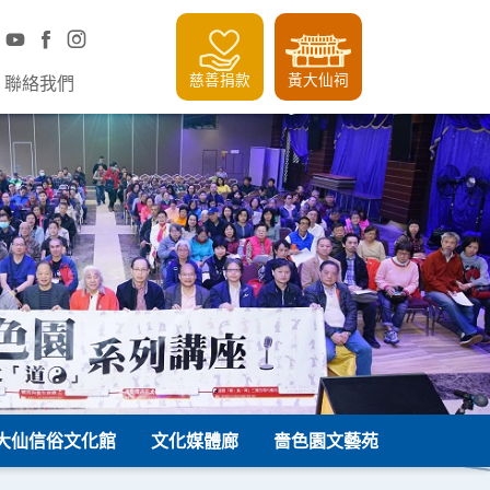
慈善捐款
黃大仙祠
聯絡我們
大仙信俗文化館
文化媒體廊
嗇色園文藝苑