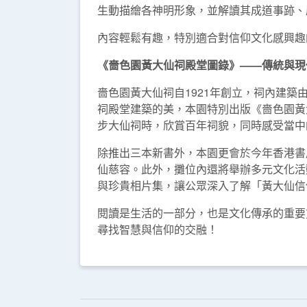
生動描繪各神明形象，並解讀其成道事跡、
內容輕鬆有趣，特別適合對信仰文化感興趣
《嗇色園黃大仙祠殿堂圖錄》——傳統與現
嗇色園黃大仙祠自1921年創立，祠內建
祠殿堂建築的美，本園特別出版《嗇色園黃
步大仙祠時，欣賞百年祠貌，同時感受當中
除推出三本新書外，本園更會於今年香港書
仙慈容。此外，攤位內還將舉辦多元文化活
與珍貴相片集，讓公眾深入了解「黃大仙信
閱讀是生活的一部分，也是文化傳承的重要
尋找智慧與信仰的交融！