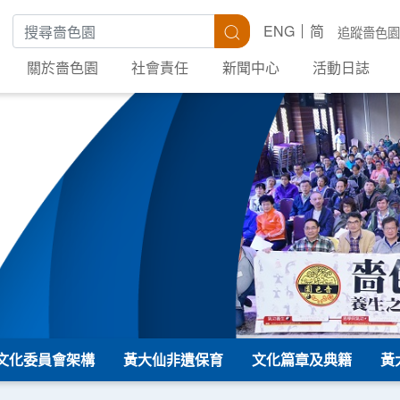
搜尋關鍵字
搜尋
ENG
简
追蹤嗇色園
關於嗇色園
社會責任
新聞中心
活動日誌
文化委員會架構
黃大仙非遺保育
文化篇章及典籍
黃