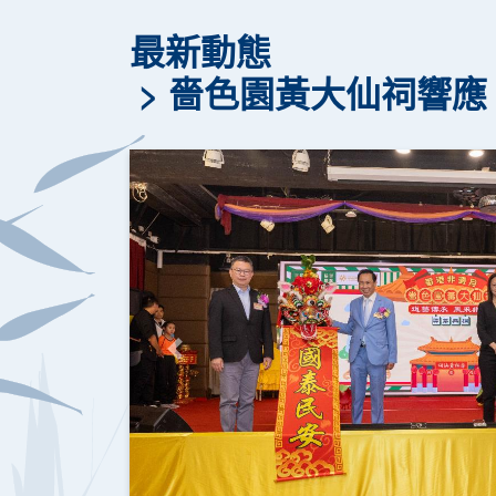
最新動態
嗇色園黃大仙祠響應
上一頁