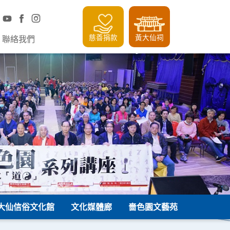
慈善捐款
黃大仙祠
聯絡我們
大仙信俗文化館
文化媒體廊
嗇色園文藝苑