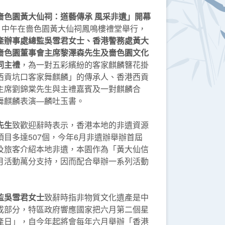
嗇色園黃大仙祠：道藝傳承 風采非遺」開幕
六）中午在嗇色園黃大仙祠鳳鳴樓禮堂舉行，
產辦事處總監吳雪君女士、香港警務處黃大
嗇色園董事會主席黎澤森先生及嗇色園文化
同主禮
，為一對五彩繽紛的客家麒麟簪花掛
西貢坑口客家舞麒麟」的傳承人、香港西貢
主席劉錦棠先生與主禮嘉賓及一對麒麟合
舞麒麟表演—麟吐玉書。
先生
致歡迎辭時表示，香港本地的非遺資源
目多達507個，今年6月非遺辦舉辦首屆
及旅客介紹本地非遺，本園作為「黃大仙信
月活動萬分支持，因而配合舉辦一系列活動
監吳雪君女士
致辭時指非物質文化遺產是中
成部分，特區政府響應國家把六月第二個星
產日」，自今年起將會每年六月舉辦「香港