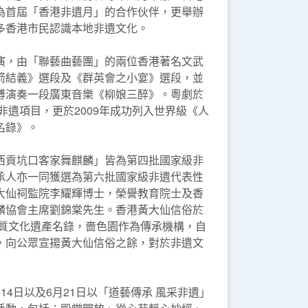
為首屆「香港非遺月」的合作伙伴，更舉辦
多香港市民認識本地非遺文化。
演，由「聯藝曲藝團」的兩位香港著名文武
箭結義》選段及《群英會之小宴》選段，並
傅演奏一段廣東音樂《柳娘三醉》。粵劇於
級非遺項目，更於2009年成功列入世界級《人
名錄》。
西貢坑口客家舞麒麟」皆為第四批國家級非
承人亦一同獲選為第六批國家級非遺代表性
大仙祠監院李耀輝博士，榮譽教育院士及香
麟協會主席劉錦棠先生。香港黃大仙信俗於
物質文化遺產名錄，嗇色園作為傳承機構，自
，向公眾宣揚黃大仙信俗之餘，對於非遺文
14日以及6月21日以「道藝傳承 風采非遺」