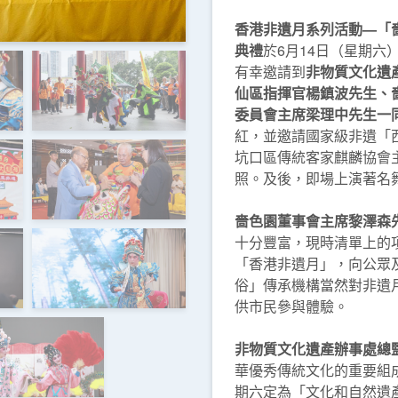
香港非遺月系列活動—「
典禮
於6月14日（星期
有幸邀請到
非物質文化遺
仙區指揮官楊鎮波先生、
委員會主席梁理中先生一
紅，並邀請國家級非遺「
坑口區傳統客家麒麟協會
照。及後，即場上演著名
嗇色園董事會主席黎澤森
十分豐富，現時清單上的項
「香港非遺月」，向公眾
俗」傳承機構當然對非遺
供市民參與體驗。
非物質文化遺產辦事處總
華優秀傳統文化的重要組
期六定為「文化和自然遺