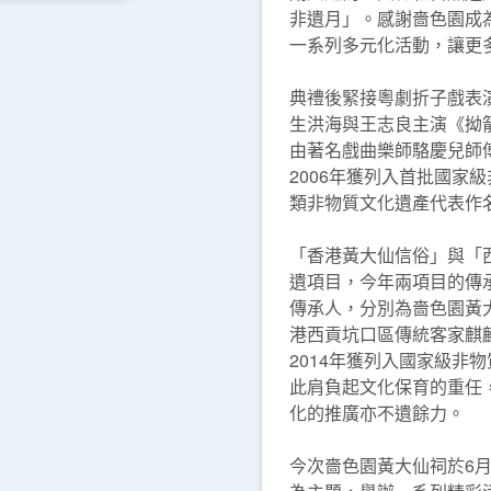
非遺月」。感謝嗇色園成
一系列多元化活動，讓更
典禮後緊接粵劇折子戲表
生洪海與王志良主演《拗
由著名戲曲樂師駱慶兒師
2006年獲列入首批國家
類非物質文化遺產代表作
「香港黃大仙信俗」與「
遺項目，今年兩項目的傳
傳承人，分別為嗇色園黃
港西貢坑口區傳統客家麒
2014年獲列入國家級非
此肩負起文化保育的重任
化的推廣亦不遺餘力。
今次嗇色園黃大仙祠於6月