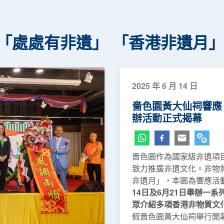
「處處有非遺」 「香港非遺月
2025 年 6 月 14 日
嗇色園黃大仙祠響應
辦活動正式揭幕
嗇色園作為國家級非遺項
下一頁
致力推廣非遺文化。非物
非遺月」，本園為響應活
14日及6月21日舉辦一
眾介紹多項香港非物質文
假嗇色園黃大仙祠舉行開