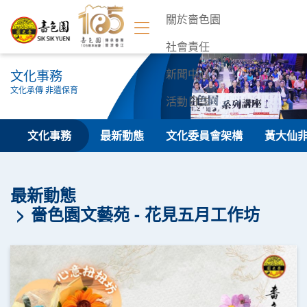
關於嗇色園
社會責任
文化事務
新聞中心
文化承傳 非遺保育
活動日誌
聯絡我們
文化事務
最新動態
文化委員會架構
黃大仙
最新動態
嗇色園文藝苑 - 花見五月工作坊