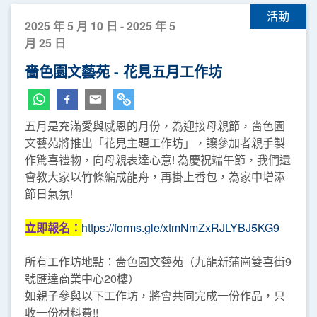
活動
2025 年 5 月 10 日 - 2025 年 5
月 25 日
嗇色園文藝苑 - 花見五月工作坊
五月是充滿愛與感恩的月份，為迎接母親節，嗇色園
文藝苑將推出「花見主題工作坊」，讓參加者親手製
作驚喜禮物，向母親表達心意! 為慶祝端午節，我們還
會教大家以竹條編成龍舟，再掛上香包，為家中增添
節日氣氛!
立即報名：
https://forms.gle/xtmNmZxRJLYBJ5KG9
所有工作坊地點：嗇色園文藝苑（九龍新蒲崗雙喜街9
號匯達商業中心20樓）
如親子參與以下工作坊，將會共同完成一份作品，只
收一份材料費!!