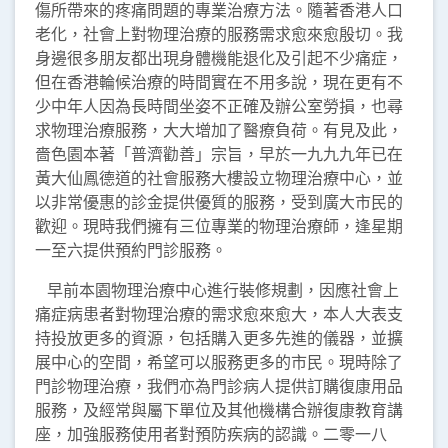
傷所帶來的疼痛問題的專業治療方法。隨著香港人口
老化，社會上對物理治療的服務需求愈來愈殷切。我
身邊很多朋友都出現身體機能退化及引起不少痛症，
但在香港輪候治療的時間實在不用多說，現在更有不
少中年人因為長時間坐姿不正確及辦公室勞損，也尋
求物理治療服務，大大增加了醫療負荷。有見及此，
嗇色園本著「普濟勸善」宗旨，早於一九九九年已在
黃大仙鳳德道的社會服務大樓設立物理治療中心，並
以非常優惠的診金提供優質的服務，受到廣大市民的
歡迎。現時我們擁有三位專業的物理治療師，逢星期
一至六提供預約門診服務。
早前本園物理治療中心進行裝修規劃，因應社會上
痛症病患者對物理治療的需求愈來愈大，本人大表支
持投放更多的資源，包括購入更多先進的儀器，並擴
展中心的空間，希望可以服務更多的市民。現時除了
門診物理治療，我們亦為門診病人提供訂購復康用品
服務，及經常與屬下單位及其他機構合辦復康教育講
座，加強服務使用者對預防疾病的認識。二零一八