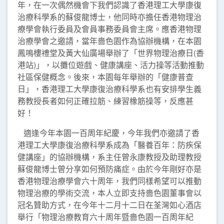
年，在一次偶然機會下我們認識了香港理工大學康復
治療科學系的蘇俊龍博士，他同時亦擔任香港物理治
療學會執行委員及會員事務委員會主席。應香港物理
治療學會之邀請，當年嗇色園作為協辦機構，在本園
鳳鳴樓禮堂及黃大仙廣場舉辦了「世界物理治療日(香
港站)」，以攤位遊戲、健康講座、活力操等活動推動
社區保健概念。後來，本園每年舉辦的「健康普查
日」，香港理工大學康復治療科學系也有安排學生義
務教授長者如何正確拉筋、練習橡筋操等，反應甚
好！
適逢今年本園一百周年紀慶，今年我們亦邀請了香
港理工大學康復治療科學系成為「醫養百年：防疾保
健講座」的協辦機構，系主任曾永康教授及助理教授
蘇俊龍博士曾分享如何預防痛症。由於今年剛好亦是
香港物理治療學會六十周年，我們同樣希望可以推動
物理治療的學術交流，本人立即支持嗇色園董事會以
冠名贊助方式，在今年十二月十二日在荃灣如心酒店
舉行「物理治療教育六十周年暨嗇色園一百周年紀