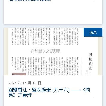
消息
2021 年 11 月 10 日
園繫香江．監院隨筆 (九十六) ——《周
易》之義理