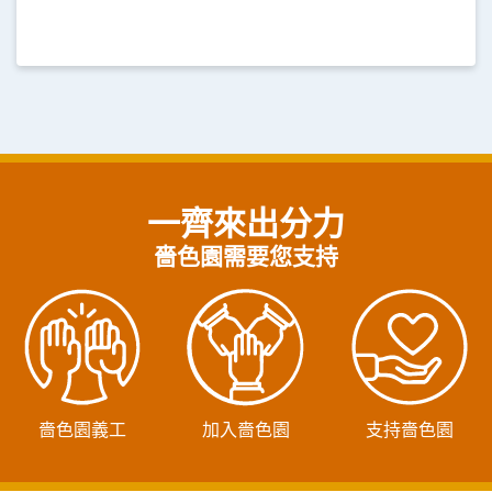
一齊來出分力
嗇色園需要您支持
嗇色園義工
加入嗇色園
支持嗇色園