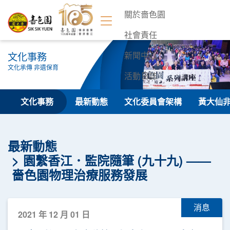
關於嗇色園
社會責任
文化事務
新聞中心
文化承傳 非遺保育
活動日誌
聯絡我們
文化事務
最新動態
文化委員會架構
黃大仙
最新動態
園繫香江．監院隨筆 (九十九) ——
嗇色園物理治療服務發展
消息
2021 年 12 月 01 日