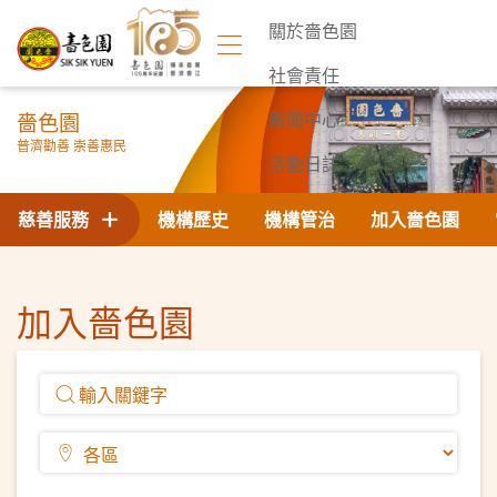
關於嗇色園
社會責任
嗇色園
新聞中心
普濟勸善 崇善惠民
活動日誌
聯絡我們
慈善服務
機構歷史
機構管治
加入嗇色園
加入嗇色園