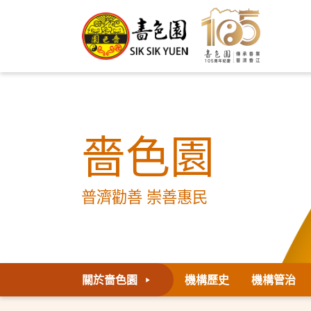
嗇色園
普濟勸善 崇善惠民
關於嗇色園
機構歷史
機構管治