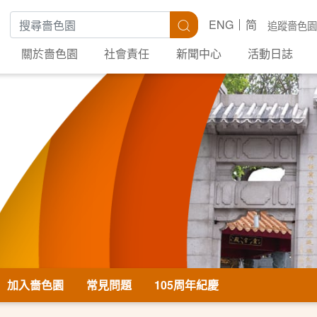
搜尋關鍵字
搜尋
ENG
简
追蹤嗇色園
關於嗇色園
社會責任
新聞中心
活動日誌
加入嗇色園
常見問題
105周年紀慶