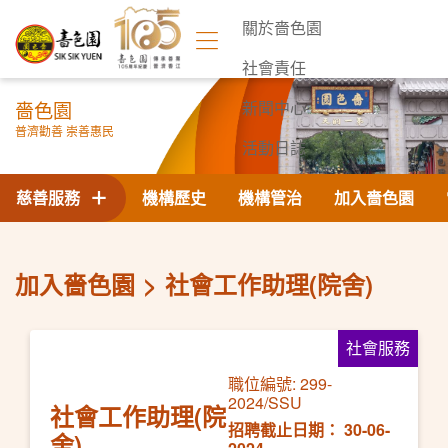
關於嗇色園
社會責任
嗇色園
新聞中心
普濟勸善 崇善惠民
活動日誌
聯絡我們
慈善服務
機構歷史
機構管治
加入嗇色園
加入嗇色園
社會工作助理(院舍)
社會服務
職位編號: 299-
2024/SSU
社會工作助理(院
招聘截止日期： 30-06-
舍)