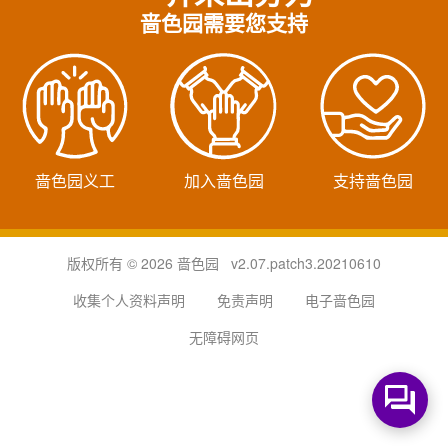
啬色园需要您支持
啬色园义工
加入啬色园
支持啬色园
版权所有 © 2026 啬色园 v2.07.patch3.20210610
收集个人资料声明
免责声明
电子啬色园
无障碍网页