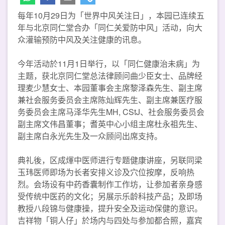
每年10月29日为「世界中风关注日」，本园已连续五
年与北京同仁堂合办「同仁关爱防中风」活动，向大
众灌输预防中风及关注健康的讯息。
今年活动於11月1日举行，以「同仁健康治未病」为
主题，获北京同仁堂总法律顾问曲少臣女士、品牌经
理麦少慧女士、本园董事会主席黎泽森先生、副主席
兼社会服务委员会主席陈灿辉先生、副主席兼医疗服
务委员会主席马泽华先生MH, CStJ、社会服务委员会
副主席文伟昌董事；耆英中心小组主席杜永祖先生、
副主席白永光先生及一众顾问出席支持。
典礼後，区成煇中医师进行专题健康讲座，另联同梁
玉玮医师即场为长者安排义诊及穴位按摩，反响热
烈。会场设有中药香囊制作工作坊，让参加者亲身感
受传统中医药的文化；另展示乐龄科技产品；及即场
教授八段锦与健康操，提升安全及运动保健的意识。
吉祥物「铜人仔」於场内与四处与参加都合照，嘉宾