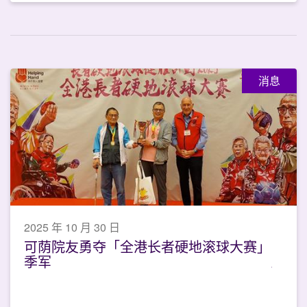
消息
2025 年 10 月 30 日
可荫院友勇夺「全港长者硬地滚球大赛」
季军