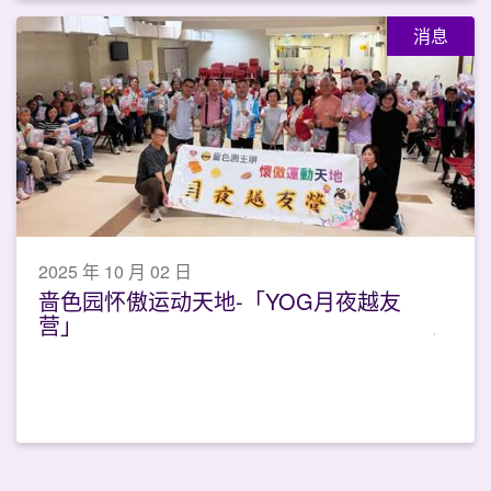
消息
2025 年 10 月 02 日
啬色园怀傲运动天地-「YOG月夜越友
营」