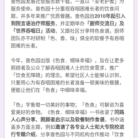
啬色园发展社会服务数十载，一直以「安老护耆」为
服务使命。啬色园十分重视吞咽困难长者的饮食问
题，并多年来推广优质餐膳。啬色园自
2010年起引入
到院言语治疗师服务
，并定期举办
「厨师交流日」及
「世界吞咽日」活动
，又跟社区分享特色食谱。厨师
团队亦不时研制「色、香、味」俱全的软餐予有吞咽
困难的长者。
今年，啬色园出版《色食．细味幸福》，旨在让更多
照顾者及公众了解吞咽困难人士的饮食需求，推广
「饮食无障碍」的理念。希望社区人士能够认识到，
只要用心为有吞咽困难的长者准备一顿美味的餐膳，
便能让他们在「色食」中细味幸福。
「色」字象徵一切美好的事物；「色食」可解说为喜
爱美好的食物。《色食．细味幸福》一书收录了
同路
人心声分享、照顾者启示以及软餐制作食谱
。书中涵
盖多方面主题，例如
邀请了各专业人士和大专院校进
行专题介绍
，分享啬色园与不同机构合作推动「饮食