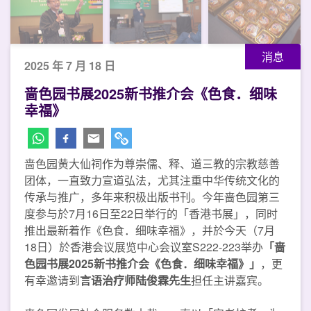
消息
2025 年 7 月 18 日
啬色园书展2025新书推介会《色食．细味
幸福》
啬色园黄大仙祠作为尊崇儒、释、道三教的宗教慈善
团体，一直致力宣道弘法，尤其注重中华传统文化的
传承与推广，多年来积极出版书刊。今年啬色园第三
度参与於7月16日至22日举行的「香港书展」，同时
推出最新着作《色食．细味幸福》，并於今天（7月
18日）於香港会议展览中心会议室S222-223举办
「啬
色园书展2025新书推介会《色食．细味幸福》」
，更
有幸邀请到
言语治疗师陆俊霖先生
担任主讲嘉宾。