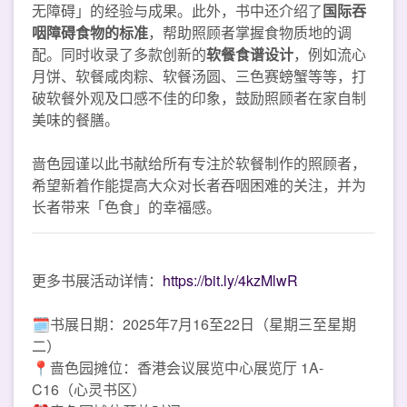
无障碍」的经验与成果。此外，书中还介绍了
国际吞
咽障碍食物的标准
，帮助照顾者掌握食物质地的调
配。同时收录了多款创新的
软餐食谱设计
，例如流心
月饼、软餐咸肉粽、软餐汤圆、三色赛螃蟹等等，打
破软餐外观及口感不佳的印象，鼓励照顾者在家自制
美味的餐膳。
啬色园谨以此书献给所有专注於软餐制作的照顾者，
希望新着作能提高大众对长者吞咽困难的关注，并为
长者带来「色食」的幸福感。
更多书展活动详情：
https://bit.ly/4kzMlwR
🗓️书展日期：2025年7月16至22日（星期三至星期
二）
📍啬色园摊位：香港会议展览中心展览厅 1A-
C16（心灵书区）