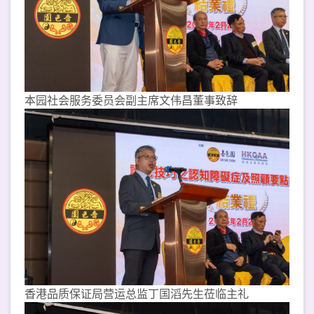
本园社会服务委员会副主席文伟昌董事致辞
香港品质保证局营运总监丁国滔先生莅临主礼