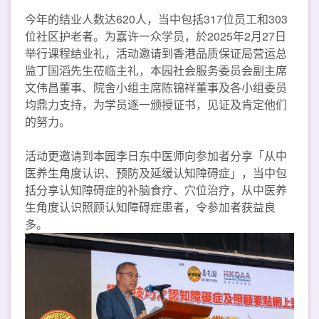
今年的结业人数达620人，当中包括317位员工和303
位社区护老者。为嘉许一众学员，於2025年2月27日
举行课程结业礼，活动邀请到香港品质保证局营运总
监丁国滔先生莅临主礼，本园社会服务委员会副主席
文伟昌董事、院舍小组主席陈锦祥董事及各小组委员
均鼎力支持，为学员逐一颁授证书，见证及肯定他们
的努力。
活动更邀请到本园李日东中医师向参加者分享「从中
医养生角度认识、预防及延缓认知障碍症」，当中包
括分享认知障碍症的补脑食疗、穴位治疗，从中医养
生角度认识照顾认知障碍症患者，令参加者获益良
多。