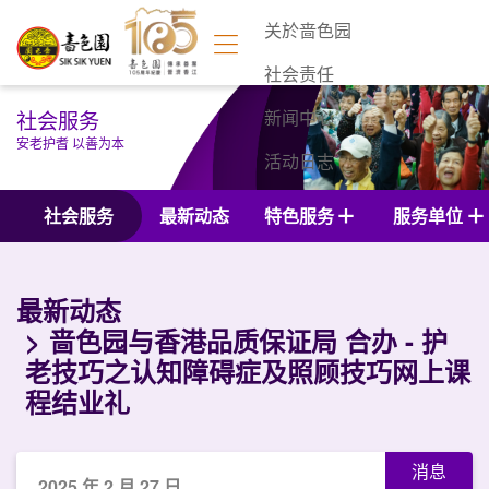
关於啬色园
社会责任
社会服务
新闻中心
安老护耆 以善为本
活动日志
联络我们
社会服务
最新动态
特色服务
服务单位
最新动态
啬色园与香港品质保证局 合办 - 护
老技巧之认知障碍症及照顾技巧网上课
程结业礼
消息
2025 年 2 月 27 日