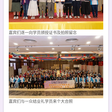
嘉宾们逐一向学员颁授证书及拍照留念
嘉宾们与一众结业礼学员来个大合照