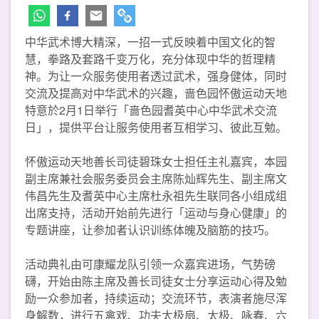
中华武术博大精深，一招一式反映着中国文化的智
慧，拳路及套路千变万化，充分体现中华的哲理精
神。为让一众服务使用者透过武术，强身健体，同时
交流及提高对中华武术的兴趣，啬色园怀傲运动天地
特意於2月1日举行「啬色园耆英中心中华武术交流
日」，提供平台让服务使用者互相学习、彼此互勉。
怀傲运动天地善长司徒碧珠女士担任主礼嘉宾，本园
副主席兼社会服务委员会主席陈灿辉先生、副主席文
伟昌先生及耆英中心主席杜永祖先生联同各小组成组
出席支持，活动开始前先进行「运动与身心健康」的
专题讲座，让参加者认识训练体魄及脑筋的技巧。
活动典礼由可康耀龙队引领一众嘉宾进场，气势磅
礴，开始由陈主席及善长司徒女士分享运动心得及勉
励一众参加者，持续运动；交流环节，表演者施尽浑
身解数，进行五禽戏、功夫太极扇、太极、咏春、六