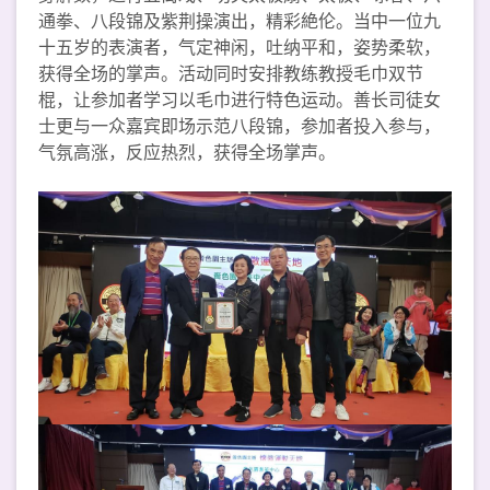
通拳、八段锦及紫荆操演出，精彩絶伦。当中一位九
十五岁的表演者，气定神闲，吐纳平和，姿势柔软，
获得全场的掌声。活动同时安排教练教授毛巾双节
棍，让参加者学习以毛巾进行特色运动。善长司徒女
士更与一众嘉宾即场示范八段锦，参加者投入参与，
气氛高涨，反应热烈，获得全场掌声。