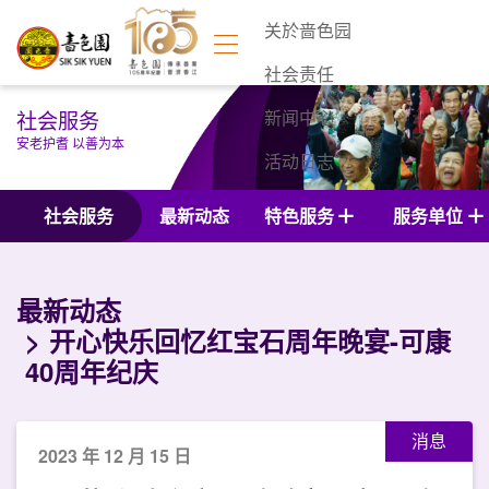
关於啬色园
社会责任
社会服务
新闻中心
安老护耆 以善为本
活动日志
联络我们
社会服务
最新动态
特色服务
服务单位
最新动态
开心快乐回忆红宝石周年晚宴-可康
40周年纪庆
消息
2023 年 12 月 15 日