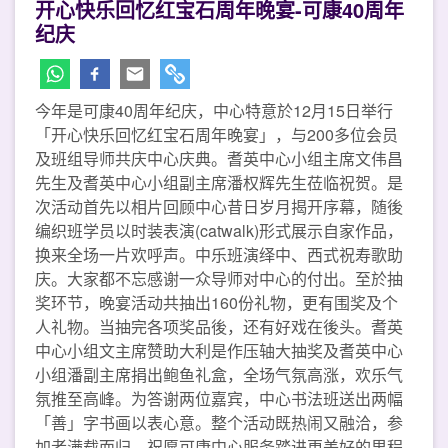
开心快乐回忆红宝石周年晚宴-可康40周年
纪庆
今年是可康40周年纪庆，中心特意於12月15日举行
「开心快乐回忆红宝石周年晚宴」，与200多位会员
及班组导师共庆中心庆典。耆英中心小组主席文伟昌
先生及耆英中心小组副主席潘权辉先生莅临祝贺。是
次活动首先以相片回顾中心昔日岁月揭开序幕，随後
编织班学员以时装表演(catwalk)形式展示自家作品，
换来全场一片欢呼声。中乐班演绎中、西式祝寿歌助
庆。大家都不忘感谢一众导师对中心的付出。至於抽
奖环节，晚宴活动共抽出160份礼物，更有围奖及个
人礼物。当抽完各项奖品後，还有好戏在後头。耆英
中心小组文主席赞助大利是作压轴大抽奖及耆英中心
小组潘副主席捐出鲍鱼礼盒，全场气氛高涨，欢乐气
氛推至高峰。为答谢两位嘉宾，中心书法班送出两幅
「善」字书画以表心意。整个活动既热闹又融洽，参
加者满载而归。祝愿可康中心服务踏进更美好的里程