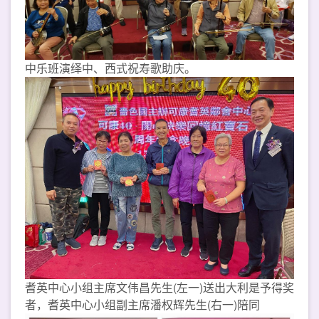
中乐班演绎中、西式祝寿歌助庆。
耆英中心小组主席文伟昌先生(左一)送出大利是予得奖
者，耆英中心小组副主席潘权辉先生(右一)陪同