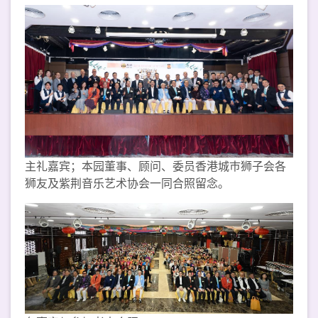
主礼嘉宾；本园董事、顾问、委员香港城巿狮子会各
狮友及紫荆音乐艺术协会一同合照留念。