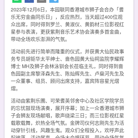
2023年12月6日，本园联同香港城巿狮子会合办「耆
乐无穷金曲同乐日」，反应热烈，当天超过400位观
众出席，同时得到罗兰、黄淑仪、黄韵材三位影视红
星参与表演，更获紫荆音乐艺术协会演奏多首金曲，
带动全场欢乐澎湃的气氛。
活动前先进行简单而隆重的仪式，并获黄大仙民政事
务专员胡钜华太平绅士、啬色园黄大仙祠监院李耀辉
博士 MH及狮子会林泳钏会长莅临主礼，同时得到啬
色园副主席黎泽森先生、陈灿辉先生、卢燊河先生及
一众董事、组员、顾问出席支持，嘉宾阵容星光熠
熠。
活动由紫荆乐圑、可荣耆英邻舍中心及社区学院学员
的忘忧鼓现场演奏，展开序幕；加上一众香港城巿狮
子会狮友现场献唱，歌声绕梁三日；而三位影视红星
载歌载舞，炽热全场气氛。金牌司仪何志刚先生为活
动穿针引线，风趣生鬼。观众们全程投入，欢呼声此
起彼落。活动尾声，全场大合唱环节，带动全场气氛