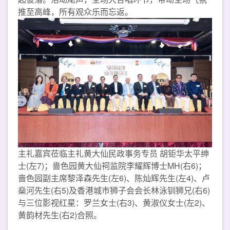
推至高峰，所有观众乐而忘返。
主礼嘉宾莅临主礼黄大仙民政事务专员 胡钜华太平绅
士(左7)；啬色园黄大仙祠监院李耀辉博士MH(右6)；
啬色园副主席黎泽森先生(左6)、陈灿辉先生(左4)、卢
燊河先生(右5)及香港城巿狮子会会长林泳钏狮兄(右6)
与三位影视红星：罗兰女士(右3)、黄淑仪女士(左2)、
黄韵材先生(右2)合照。