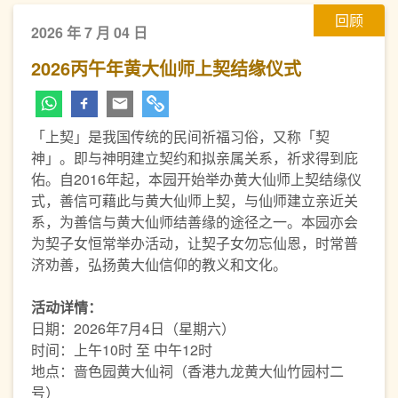
回顾
2026 年 7 月 04 日
2026丙午年黄大仙师上契结缘仪式
「上契」是我国传统的民间祈福习俗，又称「契
神」。即与神明建立契约和拟亲属关系，祈求得到庇
佑。自2016年起，本园开始举办黄大仙师上契结缘仪
式，善信可藉此与黄大仙师上契，与仙师建立亲近关
系，为善信与黄大仙师结善缘的途径之一。本园亦会
为契子女恒常举办活动，让契子女勿忘仙恩，时常普
济劝善，弘扬黄大仙信仰的教义和文化。
活动详情：
日期：2026年7月4日（星期六）
时间：上午10时 至 中午12时
地点：啬色园黄大仙祠（香港九龙黄大仙竹园村二
号）