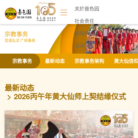
关於啬色园
社会责任
宗教事务
新闻中心
宣道弘法 广结善缘
活动日志
联络我们
宗教事务
最新动态
宗教事务架构
黄大仙信
最新动态
2026丙午年黄大仙师上契结缘仪式