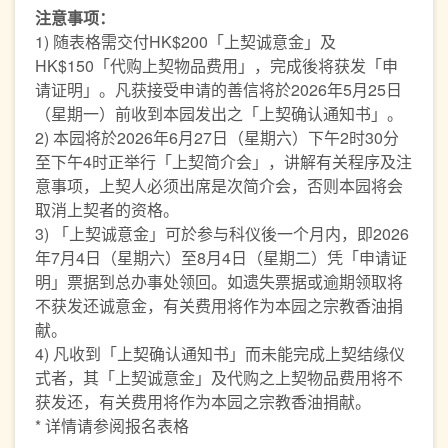
注意事项：
1) 随表格需交付HK$200「上契诚意金」及
HK$150「代购上契物品费用」，完成後将获发「申
请证明」。凡获接受申请的善信将於2026年5月25日
（星期一）前收到本园发出之「上契确认通知书」。
2) 本园将於2026年6月27日（星期六）下午2时30分
至下午4时正举行「上契简介会」，讲解有关程序及注
意事项，上契人必须出席是次简介会，否则本园将会
取消上契者的资格。
3) 「上契诚意金」可於参与科仪後一个月内，即2026
年7月4日（星期六）至8月4日（星期二）凭「申请证
明」票据到总办事处领回。如遗失票据或逾期领取将
不获发还诚意金，有关费用将作为本园之宗教香油捐
献。
4) 凡收到「上契确认通知书」而未能完成上契结缘仪
式者，其「上契诚意金」及代购之上契物品费用将不
获发还，有关费用将作为本园之宗教香油捐献。
* 详情请参阅报名表格