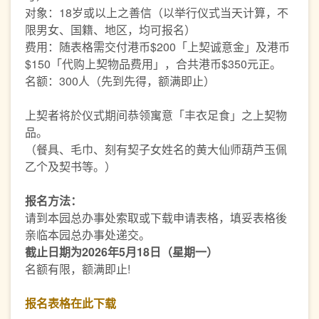
对象：18岁或以上之善信（以举行仪式当天计算，不
限男女、国籍、地区，均可报名）
费用：随表格需交付港币$200「上契诚意金」及港币
$150「代购上契物品费用」，合共港币$350元正。
名额：300人（先到先得，额满即止）
上契者将於仪式期间恭领寓意「丰衣足食」之上契物
品。
（餐具、毛巾、刻有契子女姓名的黄大仙师葫芦玉佩
乙个及契书等。）
报名方法：
请到本园总办事处索取或下载申请表格，填妥表格後
亲临本园总办事处递交。
截止日期为2026
年5
月18
日（星期一）
名额有限，额满即止!
报名表格在此下载