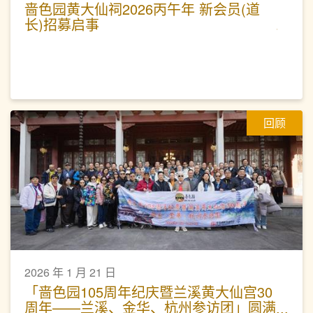
啬色园黄大仙祠2026丙午年 新会员(道
长)招募启事
回顾
2026 年 1 月 21 日
「啬色园105周年纪庆暨兰溪黄大仙宫30
周年——兰溪、金华、杭州参访团」圆满