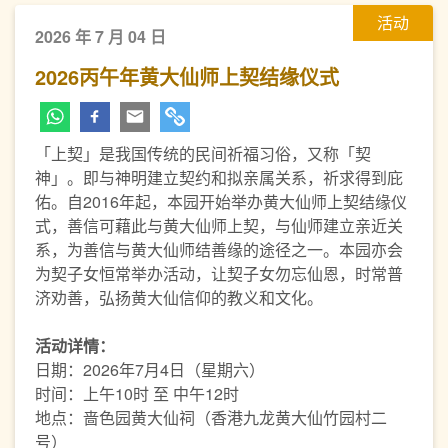
活动
2026 年 7 月 04 日
2026丙午年黄大仙师上契结缘仪式
「上契」是我国传统的民间祈福习俗，又称「契
神」。即与神明建立契约和拟亲属关系，祈求得到庇
佑。自2016年起，本园开始举办黄大仙师上契结缘仪
式，善信可藉此与黄大仙师上契，与仙师建立亲近关
系，为善信与黄大仙师结善缘的途径之一。本园亦会
为契子女恒常举办活动，让契子女勿忘仙恩，时常普
济劝善，弘扬黄大仙信仰的教义和文化。
活动详情：
日期：2026年7月4日（星期六）
时间：上午10时 至 中午12时
地点：啬色园黄大仙祠（香港九龙黄大仙竹园村二
号）