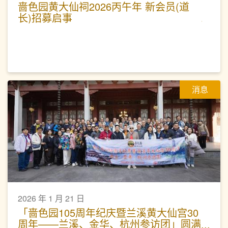
啬色园黄大仙祠2026丙午年 新会员(道
长)招募启事
消息
2026 年 1 月 21 日
「啬色园105周年纪庆暨兰溪黄大仙宫30
周年——兰溪、金华、杭州参访团」圆满