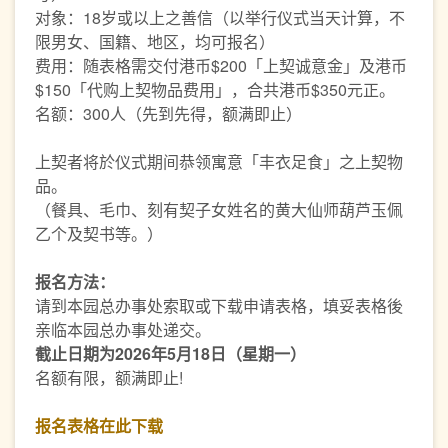
对象：18岁或以上之善信（以举行仪式当天计算，不
限男女、国籍、地区，均可报名）
费用：随表格需交付港币$200「上契诚意金」及港币
$150「代购上契物品费用」，合共港币$350元正。
名额：300人（先到先得，额满即止）
上契者将於仪式期间恭领寓意「丰衣足食」之上契物
品。
（餐具、毛巾、刻有契子女姓名的黄大仙师葫芦玉佩
乙个及契书等。）
报名方法：
请到本园总办事处索取或下载申请表格，填妥表格後
亲临本园总办事处递交。
截止日期为2026
年5
月18
日（星期一）
名额有限，额满即止!
报名表格在此下载