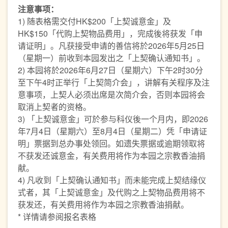
注意事项：
1) 随表格需交付HK$200「上契诚意金」及
HK$150「代购上契物品费用」，完成後将获发「申
请证明」。凡获接受申请的善信将於2026年5月25日
（星期一）前收到本园发出之「上契确认通知书」。
2) 本园将於2026年6月27日（星期六）下午2时30分
至下午4时正举行「上契简介会」，讲解有关程序及注
意事项，上契人必须出席是次简介会，否则本园将会
取消上契者的资格。
3) 「上契诚意金」可於参与科仪後一个月内，即2026
年7月4日（星期六）至8月4日（星期二）凭「申请证
明」票据到总办事处领回。如遗失票据或逾期领取将
不获发还诚意金，有关费用将作为本园之宗教香油捐
献。
4) 凡收到「上契确认通知书」而未能完成上契结缘仪
式者，其「上契诚意金」及代购之上契物品费用将不
获发还，有关费用将作为本园之宗教香油捐献。
* 详情请参阅报名表格