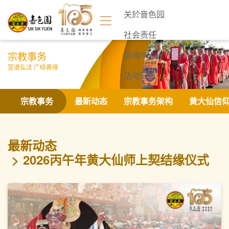
关於啬色园
社会责任
宗教事务
新闻中心
宣道弘法 广结善缘
活动日志
联络我们
宗教事务
最新动态
宗教事务架构
黄大仙信
最新动态
2026丙午年黄大仙师上契结缘仪式