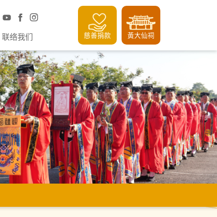
慈善捐款
黃大仙祠
联络我们