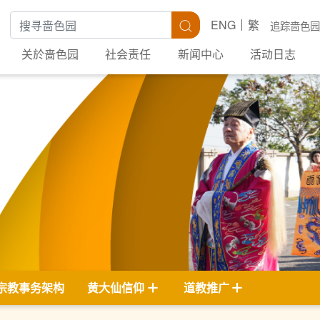
搜寻关键字
搜寻
ENG
繁
追踪啬色园
关於啬色园
社会责任
新闻中心
活动日志
宗教事务架构
黄大仙信仰
道教推广