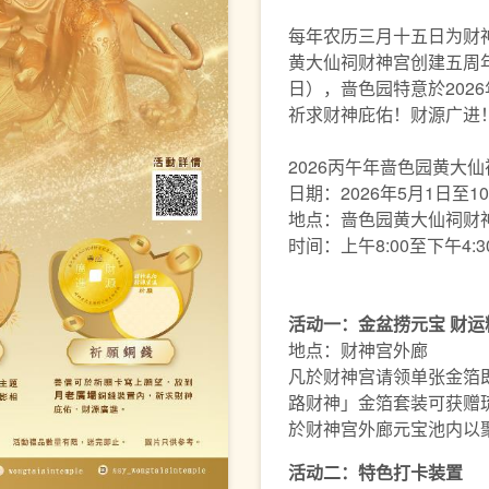
每年农历三月十五日为财
黄大仙祠财神宫创建五周年
日），啬色园特意於2026
祈求财神庇佑！财源广进
2026丙午年啬色园黄大仙
日期：2026年5月1日至10
地点：啬色园黄大仙祠财
时间：上午8:00至下午4:3
活动一：金盆捞元宝 财运
地点：财神宫外廊
凡於财神宫请领单张金箔即
路财神」金箔套装可获赠
於财神宫外廊元宝池内以聚
活动二：特色打卡装置