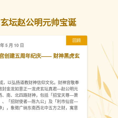
虎玄坛赵公明元帅宝诞
回顾
 年 5 月 10 日
宫创建五周年纪庆—— 财神黑虎玄
落成，以弘扬道教财神信仰文化。财神宫敬奉
敕封金龙如意正一龙虎玄坛真君—赵公明元
西、南、北四路财神，包括「招宝天尊—萧
」、「招财使者—陈九公」及「利市仙官—
神」，象徵广纳东南西北中五方之财，寓意