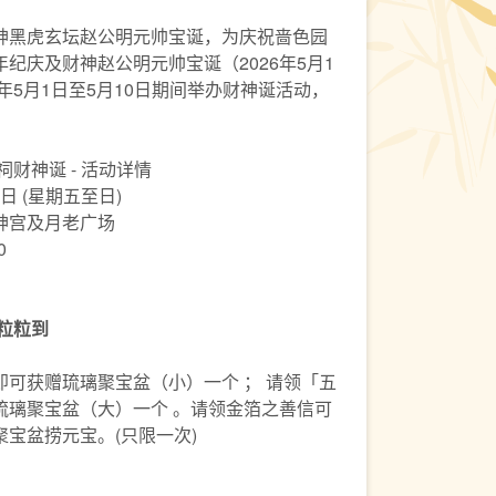
神黑虎玄坛赵公明元帅宝诞，为庆祝啬色园
纪庆及财神赵公明元帅宝诞（2026年5月1
年5月1日至5月10日期间举办财神诞活动，
！
祠财神诞 - 活动详情
日 (星期五至日)
神宫及月老广场
0
粒粒到
可获赠琉璃聚宝盆（小）一个 ； 请领「五
琉璃聚宝盆（大）一个 。请领金箔之善信可
宝盆捞元宝。(只限一次)