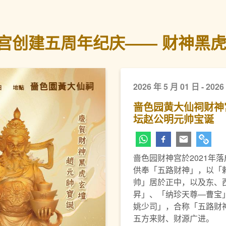
宫创建五周年纪庆—— 财神黑
2026 年 5 月 01 日 - 2026
啬色园黄大仙祠财神
坛赵公明元帅宝诞
啬色园财神宫於2021年
供奉「五路财神」，以「
帅」居於正中，以及东、
昇」、「纳珍天尊—曹宝
姚少司」，合称「五路财
五方来财、财源广进。