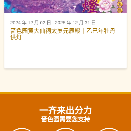
2024 年 12 月 02 日 - 2025 年 12 月 31 日
啬色园黄大仙祠太岁元辰殿｜乙巳年牡丹
供灯
一齐来出分力
啬色园需要您支持