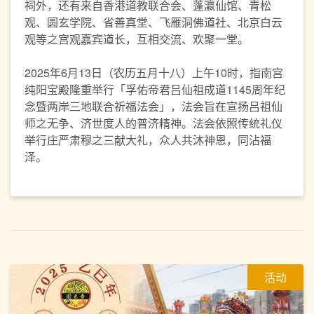
祠外，还有来自香港道教联合会、蓬瀛仙馆、青松
观、圆玄学院、省善真堂、飞雁洞佛道社、北京白云
观等之宫观嘉宾道长，互相交流、欢聚一堂。
2025年6月13日（农历五月十八）上午10时，指南宫
纯阳宝殿隆重举行「孚佑帝君吕仙祖成道1145周年纪
念暨两岸三地联合祈福法会」，法会旨在宣扬吕祖仙
师之无争、济世度人的普济精神。法会依照传统礼仪
举行庄严肃穆之三献大礼，众人共沐神恩，同沾福
泽。
活动