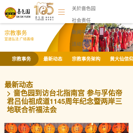
关於啬色园
社会责任
宗教事务
新闻中心
宣道弘法 广结善缘
活动日志
联络我们
宗教事务
最新动态
宗教事务架构
黄大仙信
最新动态
啬色园到访台北指南宫 参与孚佑帝
君吕仙祖成道1145周年纪念暨两岸三
地联合祈福法会