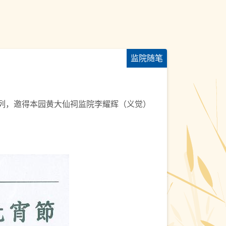
监院随笔
系列，邀得本园黄大仙祠监院李耀辉（义觉）