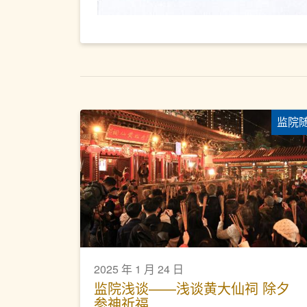
监院
2025 年 1 月 24 日
监院浅谈——浅谈黄大仙祠 除夕
参神祈福