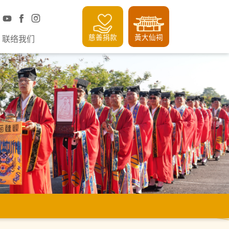
慈善捐款
黃大仙祠
联络我们