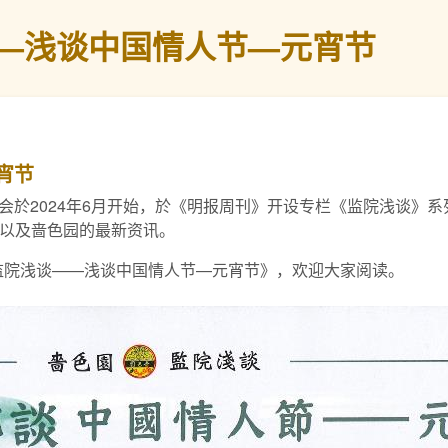
—浅谈中国情人节—元宵节
宵节
会於2024年6月开始，於《明报周刊》开设专栏《监院浅谈》
俗以及啬色园的最新资讯。
《监院浅谈——浅谈中国情人节—元宵节》，欢迎大家阅读。