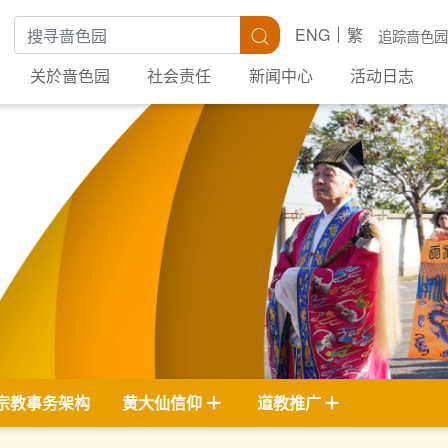
搜寻关键字
搜寻
ENG
繁
追踪啬色园
关於啬色园
社会责任
新闻中心
活动日志
宗教事务架构
黄大仙信仰
道教推广