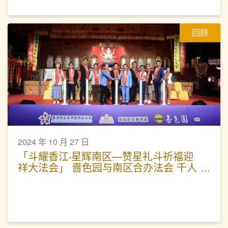
回顾
2024 年 10 月 27 日
「斗耀香江‧星辉南区—赞星礼斗祈福迎
祥大法会」 啬色园与南区合办法会 千人
参与为港祈福