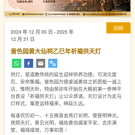
回顾
2024 年 12 月 05 日 - 2025 年
12 月 31 日
啬色园黄大仙祠乙巳年祈褔供天灯
供灯，是道教传统的延生迎祥供养功德，可消灾度
厄、安命集福。啬色园为使虔诚善信之祈愿能一诚上
达、惟明天听，特由癸卯年开始在大殿前第一参神平
台首设「祈福供天灯」让公众恭请。天灯设计为走马
灯样式，寓意运转福来，绵延久远。
每逢农历初一、十五晚皆会亮灯长明，使昼明神光，
夜照天灯，普见光明，福佑善信阖家平安、吉庆满
堂、福禄咸增、万事如意﹗