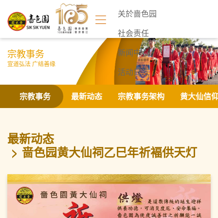
关於啬色园
社会责任
宗教事务
新闻中心
宣道弘法 广结善缘
活动日志
联络我们
宗教事务
最新动态
宗教事务架构
黄大仙信
最新动态
啬色园黄大仙祠乙巳年祈褔供天灯