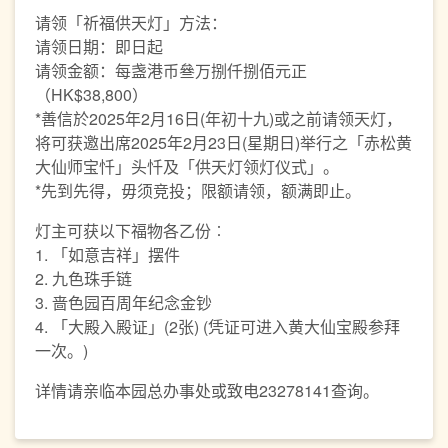
请领「祈福供天灯」方法：
请领日期：即日起
请领金额：每盏港币叄万捌仟捌佰元正
（HK$38,800）
*善信於2025年2月16日(年初十九)或之前请领天灯，
将可获邀出席2025年2月23日(星期日)举行之「赤松黄
大仙师宝忏」头忏及「供天灯领灯仪式」。
*先到先得，毋须竞投；限额请领，额满即止。
灯主可获以下福物各乙份︰
1. 「如意吉祥」摆件
2. 九色珠手链
3. 啬色园百周年纪念金钞
4. 「大殿入殿证」(2张) (凭证可进入黄大仙宝殿参拜
一次。)
详情请亲临本园总办事处或致电23278141查询。