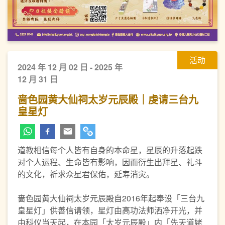
活动
2024 年 12 月 02 日 - 2025 年
12 月 31 日
啬色园黄大仙祠太岁元辰殿｜虔请三台九
皇星灯
道教相信每个人皆有自身的本命星，星辰的升落起跌
对个人运程、生命皆有影响，因而衍生出拜星、礼斗
的文化，祈求众星君保佑，延寿消灾。
啬色园黄大仙祠太岁元辰殿自2016年起奉设「三台九
皇星灯」供善信请领，星灯由高功法师洒净开光，并
由科仪当天起，在本园「太岁元辰殿」内「先天道姥