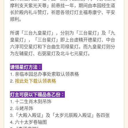
摩利支天紫光天尊」前悬挂一年，期间由本园经生道
长於殿内礼斗赞灯，祈愿各领灯灯主福寿康宁、平安
顺利。
所谓「三台九皇星灯」，分别为「三台星灯」及「九
皇星灯」，「三台星灯」即上台虚精开德星灯、中台
六淳司空星灯和下台曲生司禄星灯。而九皇星灯则分
为左辅星灯、右弼星灯及北斗七元星灯。
请领星灯方法︰
1. 亲临本园总办事处索取认领表格
2.
按此处下载认领表格
灯主可获以下福品各乙份︰
1. 十二生肖木刻吊饰
2. 斗姥吊饰
3.「大殿入殿证」及「太岁元辰殿入殿证」各四张
4. 六十太岁卷轴图