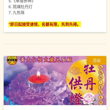
5.《奉道参神》
6. 琉璃牡丹灯
7. 九色珠
*即日起接受请领，名额有限，先到先得。
活动