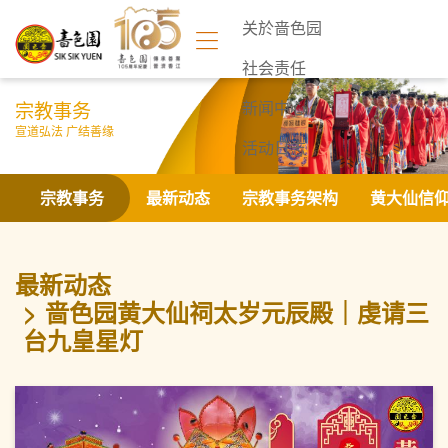
关於啬色园
社会责任
宗教事务
新闻中心
宣道弘法 广结善缘
活动日志
联络我们
宗教事务
最新动态
宗教事务架构
黄大仙信
最新动态
啬色园黄大仙祠太岁元辰殿｜虔请三
台九皇星灯