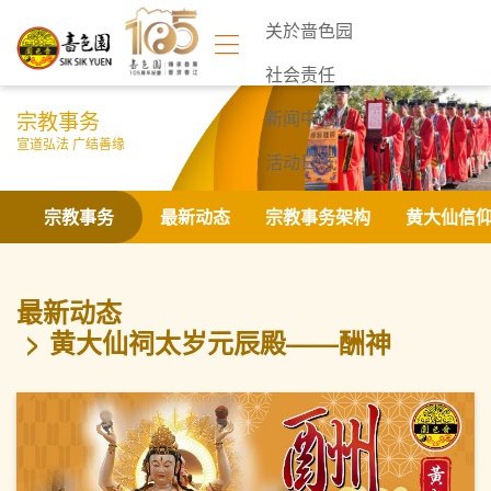
关於啬色园
社会责任
宗教事务
新闻中心
宣道弘法 广结善缘
活动日志
联络我们
宗教事务
最新动态
宗教事务架构
黄大仙信
最新动态
黄大仙祠太岁元辰殿——酬神