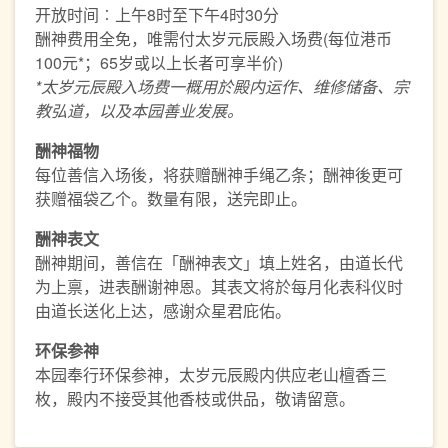
开放时间︰上午8时至下午4时30分
酬神费用全免，唯需付太岁元辰殿入场费(每位港币
100元*；65岁或以上长者可享半价)
*
太岁元辰殿入场费一概用於殿内运作、维修储备、宗
教弘道，以及本园善业发展。
酬神福物
每位善信入场後，将获赠酬神手绳乙条；酬神後更可
获赠福袋乙个。数量有限，送完即止。
酬神表文
酬神期间，善信在「酬神表文」填上姓名，由道长代
为上禀，进表酬谢神恩。其表文将於每月化表科仪时
由道长送化上达，感谢众星君庇佑。
环保参神
本园奉行环保参神，太岁元辰殿内供应老山檀香三
枚，殿内不接受其他香枝或供品，敬请留意。