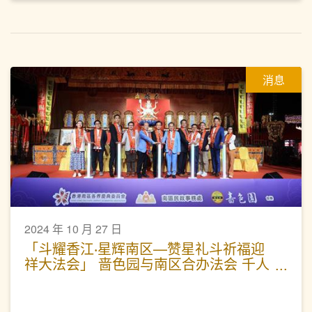
消息
2024 年 10 月 27 日
「斗耀香江‧星辉南区—赞星礼斗祈福迎
祥大法会」 啬色园与南区合办法会 千人
参与为港祈福