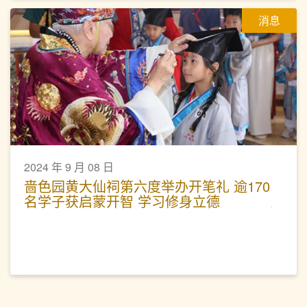
消息
2024 年 9 月 08 日
啬色园黄大仙祠第六度举办开笔礼 逾170
名学子获启蒙开智 学习修身立德