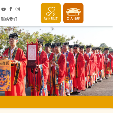
慈善捐款
黃大仙祠
联络我们