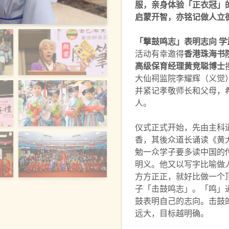
服，亲身体验「正衣冠」
启蒙开智，亦铭记做人立
「撃鼓鸣志」表明志向 
活动有幸邀得
香港珠海书
高级保育经理黄竞聪博士
大仙祠监院李耀辉（义觉）
并紧记孝敬师长和父母，
人。
仪式正式开始，先由主科
香，其後众道长诵读《黄
勉一众学子要多读中国的
明义。他又以写字比喻做
方方正正，就好比做一个
子「击鼓鸣志」。「鸣」
鼓表明自己的志向。击鼓
远大，目标越明确。