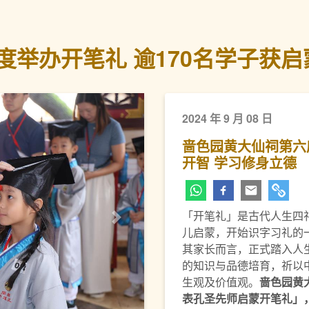
举办开笔礼 逾170名学子获启
2024 年 9 月 08 日
啬色园黄大仙祠第六
开智 学习修身立德
「开笔礼」是古代人生四
下一页
儿启蒙，开始识字习礼的
其家长而言，正式踏入人
的知识与品德培育，祈以
生观及价值观。
啬色园黄
表孔圣先师启蒙开笔礼」，