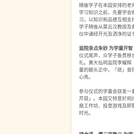
随後学子在本园安排的老
学习知识之前，先要学会
习，以知识和品德互相支
学子随後从莫云汉教授及
仪中诵经开光及洒净的证
监院亲点朱砂 为学童开智
仪式尾声，众学子鱼贯移
礼。黄大仙祠监院李耀辉
童的额头正中，「痣」音
心亮。
参与仪式的学童会获发一
芹蒜」。本园又特意於祠
扇工作坊、投壶游戏及即
时光。