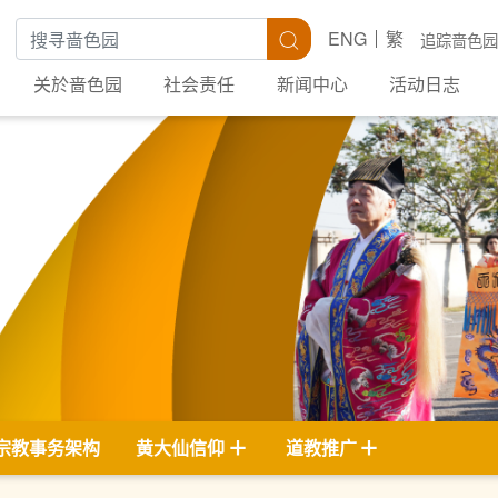
搜寻关键字
搜寻
ENG
繁
追踪啬色园
关於啬色园
社会责任
新闻中心
活动日志
宗教事务架构
黄大仙信仰
道教推广