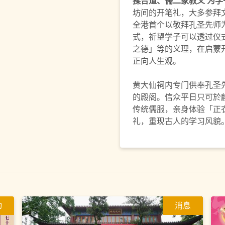
揉合道、儒二家教义 为学
坊间的开笔礼，大多参拜
全港首个以敬拜孔圣先师
式，祈望学子可以透过仪
之德」等的义理，在启蒙
正向人生观。
黄大仙祠内专门供奉孔圣
的殿阁。信众平日只可於
传统儒服，亲身体验「正
礼，重现古人的学习风貌
动
消息