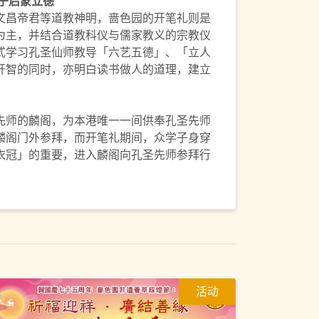
子启蒙立德
文昌帝君等道教神明，啬色园的开笔礼则是
为主，并结合道教科仪与儒家教义的宗教仪
式学习孔圣仙师教导「六艺五德」、「立人
开智的同时，亦明白读书做人的道理，建立
先师的麟阁，为本港唯一一间供奉孔圣先师
麟阁门外参拜，而开笔礼期间，众学子身穿
衣冠」的重要，进入麟阁向孔圣先师参拜行
。
活动