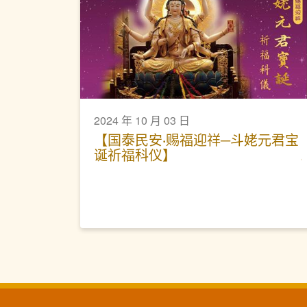
2024 年 10 月 03 日
【国泰民安‧赐福迎祥─斗姥元君宝
诞祈福科仪】