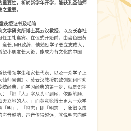
的重要性，祈於新学年开学，能获孔圣仙师
德之重要。
学童获授证书及毛笔
院文学研究所博士莫云汉教授
，以及
长春社
担任主礼嘉宾。在仪式开始前，由啬色园黄
道长, MH致辞，他勉励学子要立志成人，
希望小朋友长大後，能成为有文化的中国
道长带领学生和家长代表，以及一众学子上
大仙师宝训》。莫云汉教授於致训勉词时劝
传统经典，而学习经典的第一步，就是识字
人：「把『人』字从头写到尾，依照笔顺、
顶天立地的人。」而黄竞聪博士更为一众学
通「明」，「鸣志」即「明志」，象徵以击
的声音越响，声音传得越远，就说明志向越