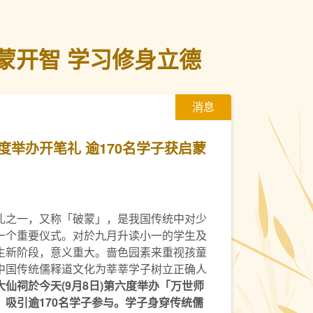
蒙开智 学习修身立德
消息
度举办开笔礼 逾170名学子获启蒙
礼之一，又称「破蒙」，是我国传统中对少
一个重要仪式。对於九月升读小一的学生及
生新阶段，意义重大。啬色园素来重视孩童
中国传统儒释道文化为莘莘学子树立正确人
大仙祠於今天(9月8日)第六度举办「万世师
吸引逾170名学子参与。学子身穿传统儒