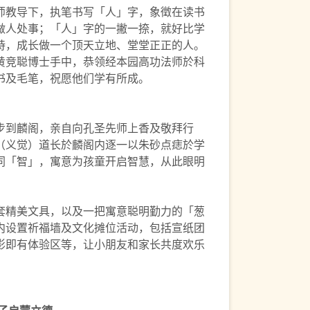
师教导下，执笔书写「人」字，象徵在读书
做人处事；「人」字的一撇一捺，就好比学
持，成长做一个顶天立地、堂堂正正的人。
黄竞聪博士手中，恭领经本园高功法师於科
书及毛笔，祝愿他们学有所成。
步到麟阁，亲自向孔圣先师上香及敬拜行
（义觉）道长於麟阁内逐一以朱砂点痣於学
同「智」，寓意为孩童开启智慧，从此眼明
套精美文具，以及一把寓意聪明勤力的「葱
内设置祈福墙及文化摊位活动，包括宣纸团
影即有体验区等，让小朋友和家长共度欢乐