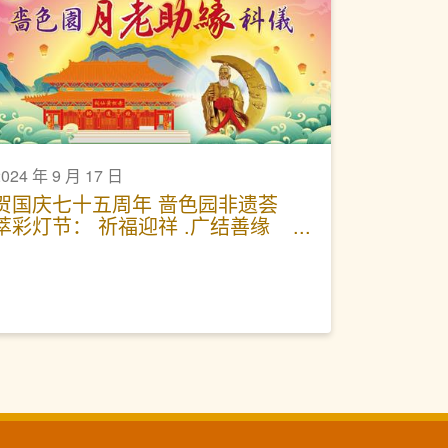
2024 年 9 月 17 日
贺国庆七十五周年 啬色园非遗荟
萃彩灯节： 祈福迎祥 .广结善缘
啬色园月老助缘科仪