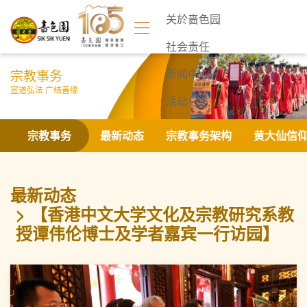
关於啬色园
社会责任
宗教事务
新闻中心
宣道弘法 广结善缘
活动日志
联络我们
宗教事务
最新动态
宗教事务架构
黄大仙信
最新动态
【香港中文大学文化及宗教研究系教
授谭伟伦博士及学者嘉宾一行访园】