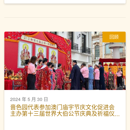
回顾
2024 年 5 月 30 日
啬色园代表参加澳门庙宇节庆文化促进会
主办第十三届世界大伯公节庆典及祈福仪
式