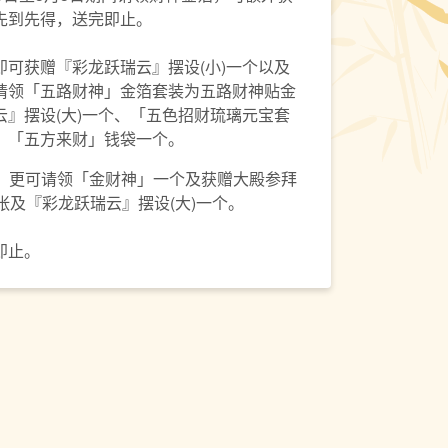
先到先得，送完即止。
可获赠『彩龙跃瑞云』摆设(小)一个以及
请领「五路财神」金箔套装为五路财神贴金
』摆设(大)一个、「五色招财琉璃元宝套
、「五方来财」钱袋一个。
0元，更可请领「金财神」一个及获赠大殿参拜
张及『彩龙跃瑞云』摆设(大)一个。
即止。