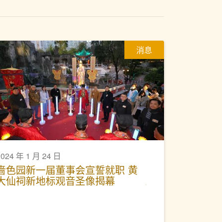
消息
2024 年 1 月 24 日
啬色园新一届董事会宣誓就职 黄
大仙祠新地标观音圣像揭幕