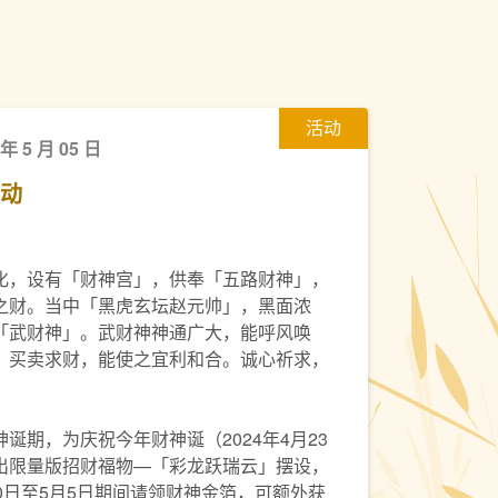
活动
 年 5 月 05 日
活动
化，设有「财神宫」，供奉「五路财神」，
之财。当中「黑虎玄坛赵元帅」，黑面浓
「武财神」。武财神神通广大，能呼风唤
；买卖求财，能使之宜利和合。诚心祈求，
诞期，为庆祝今年财神诞（2024年4月23
出限量版招财福物—「彩龙跃瑞云」摆设，
0日至5月5日期间请领财神金箔，可额外获