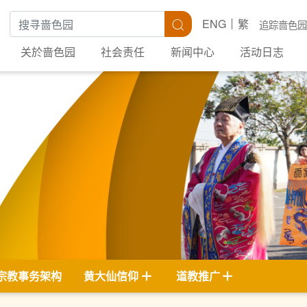
搜寻关键字
搜寻
ENG
繁
追踪啬色园
关於啬色园
社会责任
新闻中心
活动日志
宗教事务架构
黄大仙信仰
道教推广