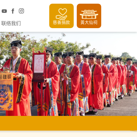
慈善捐款
黃大仙祠
联络我们