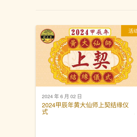
活
2024 年 6 月 02 日
2024甲辰年黄大仙师上契结缘仪
式