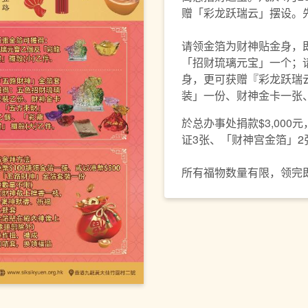
赠「彩龙跃瑞云」摆设。
请领金箔为财神贴金身，即
「招财琉璃元宝」一个；
身，更可获赠『彩龙跃瑞云
装」一份、财神金卡一张
於总办事处捐款$3,00
证3张、「财神宫金箔」2
所有福物数量有限，领完