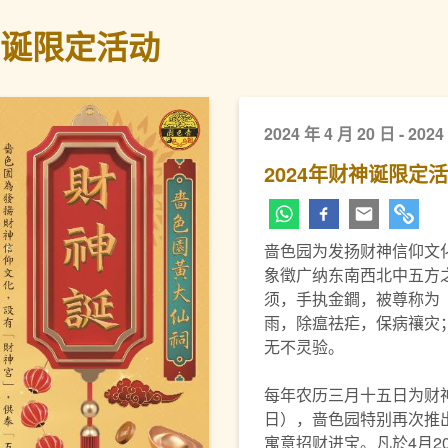
神诞限定活动
2024 年 4 月 20 日 - 2024
2024年财神诞限定
啬色园为发扬财神信仰文
象徵广纳东南西北中五方
须，手执金鐧，被尊称为
雨，除瘟祛疟，保病禳灾
无不灵验。
每年农历三月十五日为财神
日），啬色园特别再次推
寓意招财进宝。凡於4月2