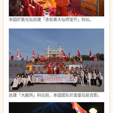
本园於紫光坛启建「赤松黄大仙师宝忏」科仪。
启建「大献供」科仪前，本园团队於虚皇坛前合影。