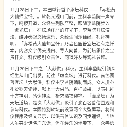
11月28日下午，本园举行首个承坛科仪——「赤松黄
大仙师宝忏」。於乾元观山门前，主科李监院一声令
下，鸣锣开道，众经生列队严整，跟随李监院步入
「紫光坛」。在坛场庄严的灯光下，李监院开坛演
法，醮师奏起悠扬道乐，众经生闻乐诵经，礼拜神
明。「赤松黄大仙师宝忏」乃啬色园普宜坛独有之忏
本，内容文字优美浅白、导人向善，为前坛承传之宝
贵忏文。科仪吸引众善信、同道好友等观礼参拜。
11月29日下午之「大献供」科仪，主科李监院引领众
经生从山门出发，前往「虚皇坛」进行科仪。啬色园
普宜坛「大献供」科仪由李监院编制而成。众人虔心
礼赞罗天诸神，献上十大供品、百样蔬果，以表礼拜
十方神明、感谢神恩，祈求赐福迎祥。「虚皇坛」为
天坛道场，是次「大献供」吸引了逾百名善信围观和
参与科仪。本园特别於坛前设置两个大型屏幕，将科
仪程序及经文显示，以供善信认识及同步诵经。当地
人虽甚少谙晓广东话，但在经乐的伴奏下，一众善信