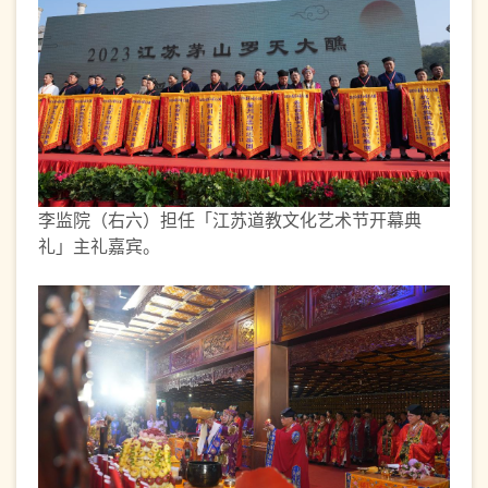
李监院（右六）担任「江苏道教文化艺术节开幕典
礼」主礼嘉宾。