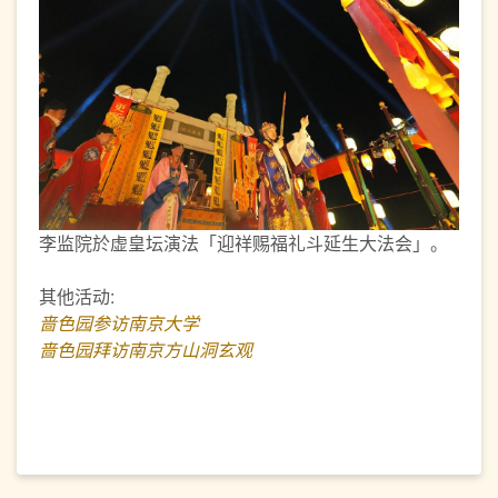
李监院於虚皇坛演法「迎祥赐福礼斗延生大法会」。
其他活动:
啬色园参访南京大学
啬色园拜访南京方山洞玄观