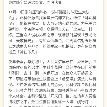
亦跟随字幕诵念经文，同沾法喜。
11月30日则为压轴科仪「迎祥赐福礼斗延生大法
会」。此科仪源自我国星辰信仰文化，通过「拜斗科
仪」，能祈福禳灾，使人与天地和谐共融。为完美启
建科仪，李监院带领一众经师全天在「虚皇坛」排
练。正当众人诚心排练之际，现场顿时展现「云龙火
凤，天放祥光」，有如众仙毕至。四周善信对五色祥
云之瑞象大呼神奇，纷纷举起手机拍摄，更有信众直
指是「神仙下凡」！
夜幕低垂，华灯初上，大批善信早已在「虚皇坛」四
周静候科仪的启建。主科李监院与众经生在山门前挑
灯列阵，吉时一到，鸣锣开道，在信众人群恭迎之
下，李监院带领经生队伍登上「虚皇坛」演法礼斗科
仪。为启发善信礼拜神明的感受，此科仪糅合现代科
技，以强光射灯及烟火效果，加强善信参与科仪时之
个人体会。主科李监院「开天门」後，在场务人员维
持秩序之下，数百位善信排队逐一入坛「绕行灯