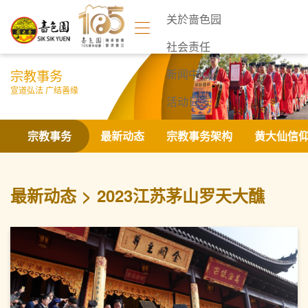
关於啬色园
社会责任
宗教事务
新闻中心
宣道弘法 广结善缘
活动日志
联络我们
宗教事务
最新动态
宗教事务架构
黄大仙信
最新动态
2023江苏茅山罗天大醮