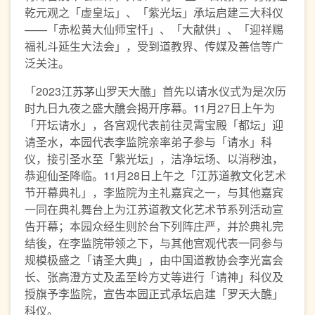
乾元观之「虚皇坛」、「紫光坛」承坛启建三大科仪
——「赤松黄大仙师宝忏」、「大献供」、「迎祥赐
福礼斗延生大法会」，受到道教界、传媒及善信等广
泛关注。
「2023江苏茅山罗天大醮」首先以请水仪式为是次历
时九日九夜之盛大醮会揭开序幕。11月27日上午为
「开坛请水」，各宫观代表前往灵霄宝殿「都坛」迎
请圣水，本园代表李监院亲率弟子参与「请水」科
仪，接引圣水至「紫光坛」，洁净坛场、以消秽浊，
恭迎仙圣降临。11月28日上午之「江苏道教文化艺术
节开幕典礼」，李监院为主礼嘉宾之一，与其他嘉宾
一同在典礼舞台上为江苏道教文化艺术节系列活动宣
告开幕；本园众经生则於台下列阵庄严，并於典礼完
结後，在李监院带领之下，与其他宫观代表一同参与
规模极盛之「请圣大典」，由中国道教协会李光富会
长、张高澄方丈及孟至岭方丈等进行「请神」科仪及
授旗予李监院，宣告本园正式承坛启建「罗天大醮」
科仪。