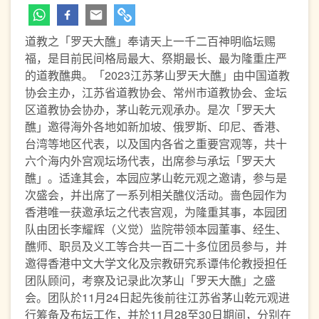
道教之「罗天大醮」奉请天上一千二百神明临坛赐
福，是目前民间格局最大、祭期最长、最为隆重庄严
的道教醮典。「2023江苏茅山罗天大醮」由中国道教
协会主办，江苏省道教协会、常州市道教协会、金坛
区道教协会协办，茅山乾元观承办。是次「罗天大
醮」邀得海外各地如新加坡、俄罗斯、印尼、香港、
台湾等地区代表，以及国内各省之重要宫观等，共十
六个海内外宫观坛场代表，出席参与承坛「罗天大
醮」。适逢其会，本园应茅山乾元观之邀请，参与是
次盛会，并出席了一系列相关醮仪活动。啬色园作为
香港唯一获邀承坛之代表宫观，为隆重其事，本园团
队由团长李耀辉（义觉）监院带领本园董事、经生、
醮师、职员及义工等合共一百二十多位团员参与，并
邀得香港中文大学文化及宗教研究系谭伟伦教授担任
团队顾问，考察及记录此次茅山「罗天大醮」之盛
会。团队於11月24日起先後前往江苏省茅山乾元观进
行筹备及布坛工作，并於11月28至30日期间，分别在