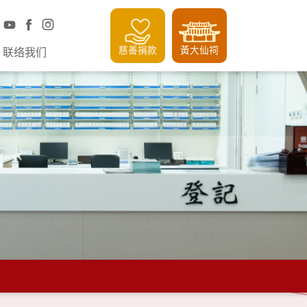
慈善捐款
黃大仙祠
联络我们