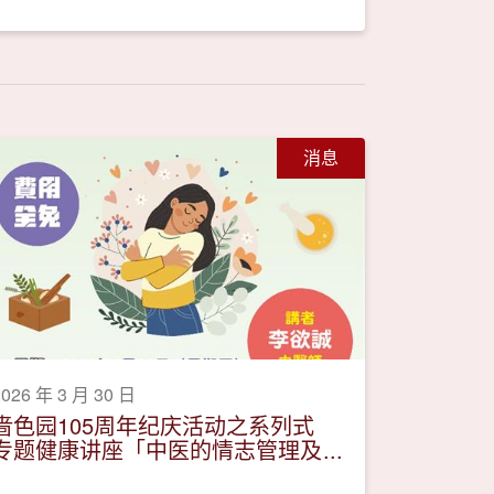
消息
2026 年 3 月 30 日
啬色园105周年纪庆活动之系列式
专题健康讲座「中医的情志管理及
调护」