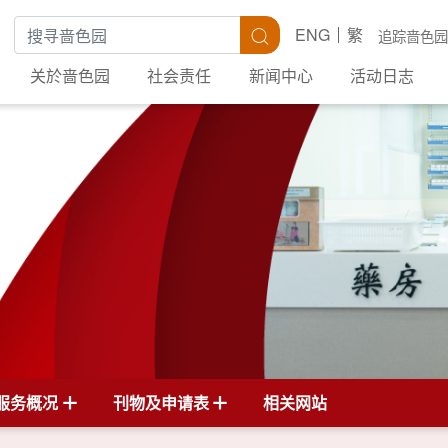
搜寻关键字
搜寻
ENG
繁
追踪啬色园
关於啬色园
社会责任
新闻中心
活动日志
服务概况
刊物及申请表
相关网站