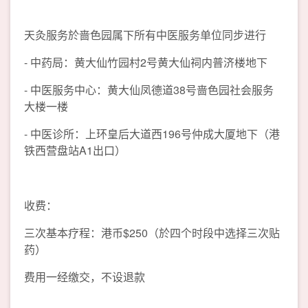
天灸服务於啬色园属下所有中医服务单位同步进行
- 中药局：黄大仙竹园村2号黄大仙祠内普济楼地下
- 中医服务中心：黄大仙凤德道38号啬色园社会服务
大楼一楼
- 中医诊所：上环皇后大道西196号仲成大厦地下（港
铁西营盘站A1出口）
收费：
三次基本疗程：港币$250（於四个时段中选择三次贴
药）
费用一经缴交，不设退款