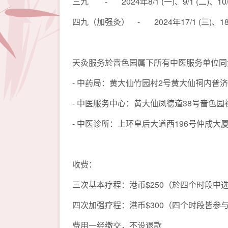
三九 - 2024年8/1 (一)、9/1 (二)、10/1
四九（加强灸） - 2024年17/1 (三)、18/1 
天灸服务於啬色园属下所有中医服务单位同
- 中药局：黄大仙竹园村2号黄大仙祠内普
- 中医服务中心：黄大仙凤德道38号啬色
- 中医诊所：上环皇后大道西196号仲成大
收费：
三次基本疗程：港币$250（於四个时段中
四次加强疗程：港币$300（四个时段皆参
费用一经缴交，不设退款