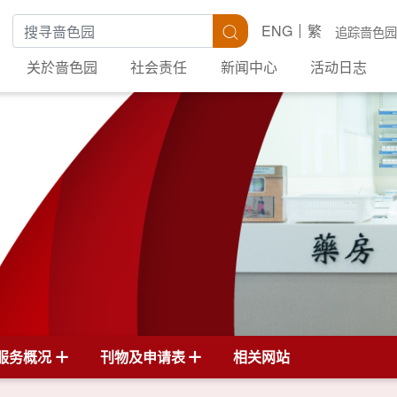
搜寻关键字
搜寻
ENG
繁
追踪啬色园
关於啬色园
社会责任
新闻中心
活动日志
服务概况
刊物及申请表
相关网站