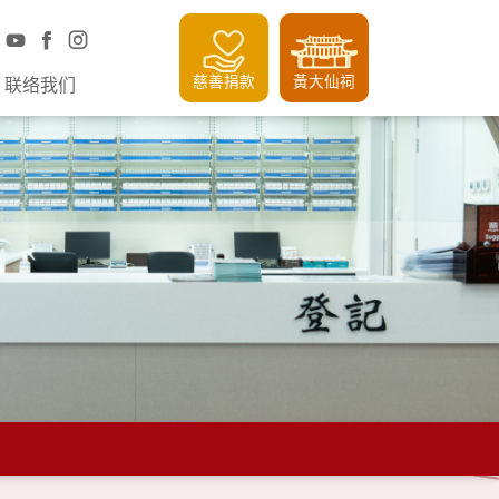
慈善捐款
黃大仙祠
联络我们