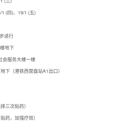
 (三)
(四)、19/1 (五)
步进行
济楼地下
园社会服务大楼一楼
厦地下（港铁西营盘站A1出口）
选择三次贴药）
与贴药，加强疗效）