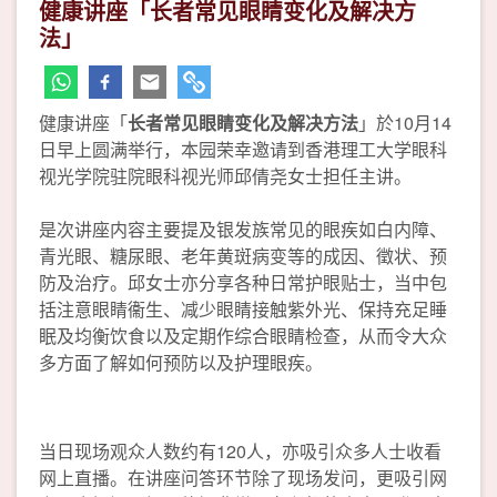
健康讲座「长者常见眼睛变化及解决方
法」
健康讲座「
长者常见眼睛变化及解决方法
」於10月14
日早上圆满举行，本园荣幸邀请到香港理工大学眼科
视光学院驻院眼科视光师邱倩尧女士担任主讲。
是次讲座内容主要提及银发族常见的眼疾如白内障、
青光眼、糖尿眼、老年黄斑病变等的成因、徵状、预
防及治疗。邱女士亦分享各种日常护眼贴士，当中包
括注意眼睛衞生、减少眼睛接触紫外光、保持充足睡
眠及均衡饮食以及定期作综合眼睛检查，从而令大众
多方面了解如何预防以及护理眼疾。
当日现场观众人数约有120人，亦吸引众多人士收看
网上直播。在讲座问答环节除了现场发问，更吸引网