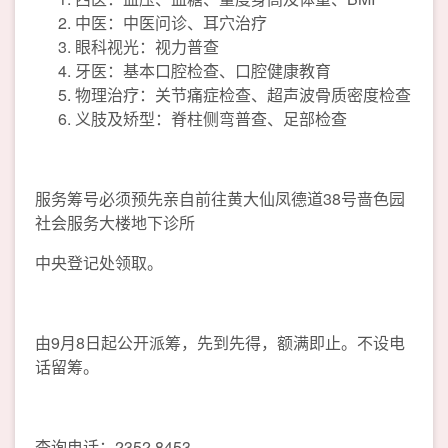
中医：中医问诊、耳穴治疗
眼科视光：视力普查
牙医：基本口腔检查、口腔健康教育
物理治疗：关节痛症检查、超声波骨质密度检查
义肢及矫型：脊柱侧弯普查、足部检查
服务筹号必须预先亲自前往黄大仙凤德道38号啬色园
社会服务大楼地下诊所
中央登记处领取。
由9月8日起公开派筹，先到先得，额满即止。不设电
话留筹。
查询电话：2352 8453